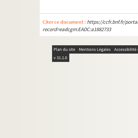
Citer ce document :
https://ccfr.bnf.fr/por
record=eadcgm:EADC:a1882733
Plan du site
Mentions Légales
Accessibilit
v 31.1.0