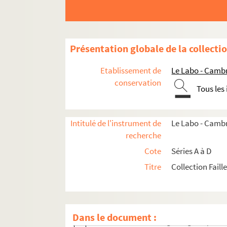
Série A. Autographes de François de Salign
AA. Copie manuscrite de la Vie de Fénelon par l
Présentation globale de la collecti
série B. Boîtes d’archives sur Fénelon
Etablissement de
Le Labo - Camb
Série C. Portraits gravés de Fénelon
conservation
Tous les
C1. Portraits gravés de face
C1/1. Portrait de Fénelon gravé par J. T
Intitulé de l'instrument de
Le Labo - Cambr
C1/2. Portrait de Fénelon gravé par Lero
recherche
C1/3. Portrait de Fénelon gravé par Roua
Cote
Séries A à D
C1/4. Diagraphe et pantographe de Gava
Titre
Collection Faill
C1/5. Portrait gravé par Hopwood (publi
C1/6. Portrait gravé par Geoffroy d'aprè
C1/7. Portrait gravé par Hopwood
Dans le document :
C1/8. Portrait sans légende gravé par G