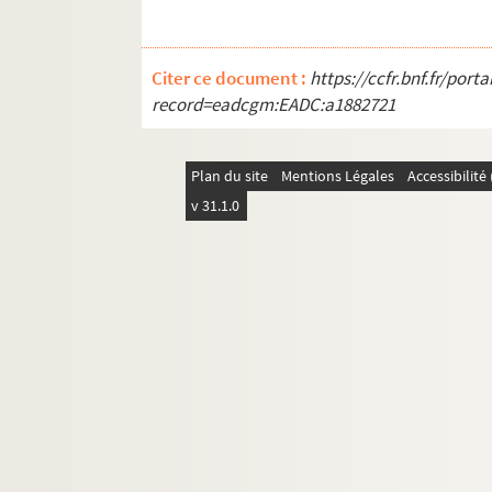
Citer ce document :
https://ccfr.bnf.fr/por
record=eadcgm:EADC:a1882721
Plan du site
Mentions Légales
Accessibilit
v 31.1.0