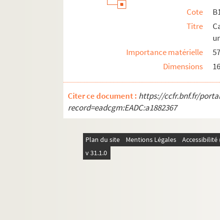
Cote
B1
Titre
Ca
un
Importance matérielle
57
Dimensions
1
Citer ce document :
https://ccfr.bnf.fr/por
record=eadcgm:EADC:a1882367
Plan du site
Mentions Légales
Accessibilit
v 31.1.0