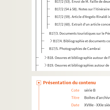
B17/2 (53). Envoi de M. Faille de de
B17/2 (54 à 58). Notes sur l'itinérair
B17/2 (59). Article d'Angelo Rinaldi 
B17/2 (60). Extrait d'un article conc
B17/3. Documents touristiques sur le Pér
B17/4. Bibliographie et documents c
B17/5. Photographies de Cambrai
B18. Oeuvres et bibliographie autour de 
B19. Oeuvres et bibliographies autour de 
B20. Oeuvres et bibliographies autour de 
B21. Pièces concernant l'Académie Franç
Présentation du contenu
BB22. Pièces concernant l'iconographie 
Cote
série B
BB23. Pièces concernant l'iconographie 
Titre
Boîtes d’archiv
BB24. Pièces concernant l'iconographie 
Date
XVIIIe - XXIe siè