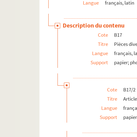
BB25. Augmentation du fonds Fénelon à l
Langue
français, latin
BB26. Divers documents sur Fénelon
BB27. Boîte manquante
Description du contenu
BB28. Pièces concernant divers articles d
Cote
B17
Série C. Portraits gravés de Fénelon
Titre
Pièces div
Série D. Bibliothèque d’imprimés fénelonniens
Langue
français, l
Support
papier; ph
Cote
B17/2
Titre
Articl
Langue
frança
Support
papie