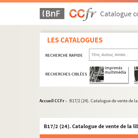
B7. Pièces concernant la mort, l'enterr
B8. Pièces concernant l'édition du Télé
Catalogue co
B9. Pièces concernant le marquis de Féne
B10. Pièces concernant le marquis de Fén
LES CATALOGUES
B11. Pièces concernant l'iconographie au
B12. Pièces concernant l'iconographie au
RECHERCHE RAPIDE
B13. Pièces concernant l'iconographie au
B14. Pièces concernant l'iconographie au
Imprimés
multimédia
RECHERCHES CIBLÉES
B15. Pièces concernant l'iconographie au
B16. Pièces concernant l'iconographie au
B17. Pièces diverses concernant Fénelon
Accueil CCFr
B17/2 (24). Catalogue de vente de la
>
B17/1. Pièces concernant l'iconographi
B17/2. Articles, études et documents co
B17/2 (1). Article de Raymond Durut e