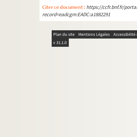
Citer ce document :
https://ccfr.bnf.fr/por
record=eadcgm:EADC:a1882291
Plan du site
Mentions Légales
Accessibilit
v 31.1.0