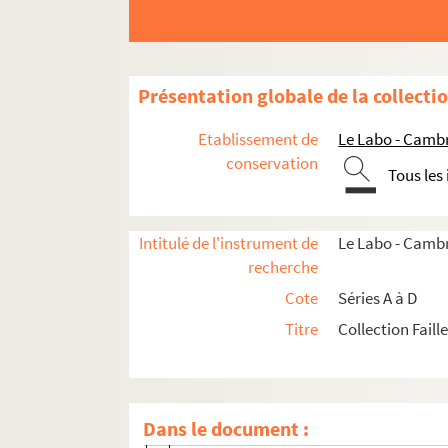
B9. Pièces concernant le marquis de Féne
B10. Pièces concernant le marquis de Fén
B11. Pièces concernant l'iconographie au
Présentation globale de la collecti
B12. Pièces concernant l'iconographie au
Etablissement de
Le Labo - Camb
B13. Pièces concernant l'iconographie au
conservation
Tous les
B14. Pièces concernant l'iconographie au
B15. Pièces concernant l'iconographie au
B16. Pièces concernant l'iconographie auto
Intitulé de l'instrument de
Le Labo - Cambr
recherche
B16/1. Pièces concernant les illustrati
Cote
Séries A à D
B16/2. Pièces concernant une pendule à 
Titre
Collection Faill
B16/3. Dossier intitulé Paris I
B16/4. Dossier intitulé Paris II
B16/5. Pièces concernant le tableau 
Dans le document :
B16/6. Pièces concernant des médailles e