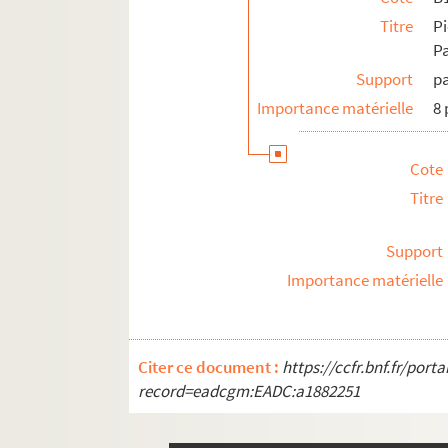
Titre
P
Pa
Support
p
Importance matérielle
8 
Cote
Titre
Support
Importance matérielle
Citer ce document :
https://ccfr.bnf.fr/por
record=eadcgm:EADC:a1882251