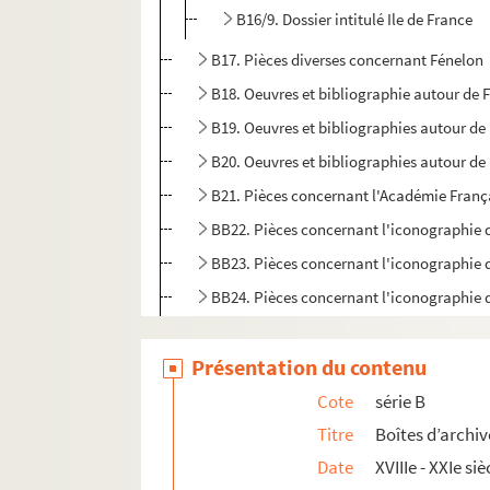
B16/9. Dossier intitulé Ile de France
B17. Pièces diverses concernant Fénelon
B18. Oeuvres et bibliographie autour de 
B19. Oeuvres et bibliographies autour de 
B20. Oeuvres et bibliographies autour de 
B21. Pièces concernant l'Académie Franç
BB22. Pièces concernant l'iconographie 
BB23. Pièces concernant l'iconographie 
BB24. Pièces concernant l'iconographie 
BB25. Augmentation du fonds Fénelon à l
Présentation du contenu
BB26. Divers documents sur Fénelon
BB27. Boîte manquante
Cote
série B
BB28. Pièces concernant divers articles d
Titre
Boîtes d’archiv
Date
XVIIIe - XXIe siè
Série C. Portraits gravés de Fénelon