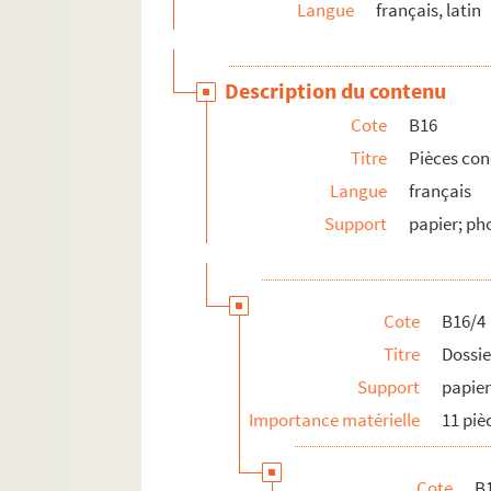
Langue
français, latin
Série D. Bibliothèque d’imprimés fénelonniens
Description du contenu
Cote
B16
Titre
Pièces con
Langue
français
Support
papier; ph
Cote
B16/4
Titre
Dossier
Support
papier
Importance matérielle
11 piè
Cote
B1