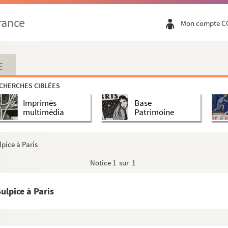
rance
Mon compte C
e Fénelon, archevêque-duc de Cambray
rbeuf
E
CHERCHES CIBLÉES
Imprimés
Base
multimédia
Patrimoine
n achetés
lpice à Paris
vers travaux autour
Notice
1 sur 1
ulpice à Paris
 hommages posthumes rendus àFénelon
lon
Jacques de Salignac La Mothe Fénelon, petit-neveu d...