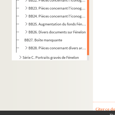
BB22. Pièces concernant l'iconographie de Fénelon à 
BB23. Pièces concernant l'iconographie de Fénelon à 
BB24. Pièces concernant l'iconographie de Fénelon à 
BB25. Augmentation du fonds Fénelon à la bibliothèq
BB26. Divers documents sur Fénelon
BB27. Boîte manquante
BB28. Pièces concernant divers articles de René Faille
Série C. Portraits gravés de Fénelon
Série D. Bibliothèque d’imprimés fénelonniens
Citer ce d