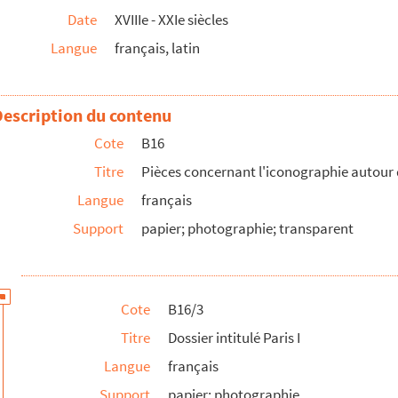
Date
XVIIIe - XXIe siècles
ines publiques de Paris par M.L Michaux
Langue
français, latin
 sur une des façades du Louvre à Paris
Description du contenu
 Fénelon
Cote
B16
à l'effigie de Fénelon
Titre
Pièces concernant l'iconographie autour 
aphie de Fénelon par René Faille
Langue
français
artie gravures de l'Iconographie de Fénelon par René F...
Support
papier; photographie; transparent
Cote
B16/3
Titre
Dossier intitulé Paris I
Langue
français
ontemporains de Fénelon
Support
papier; photographie