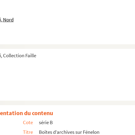
-Jacques de Salignac La Mothe Fénelon, petit-neveu d...
on (1)
i, Nord
on (2)
on (3)
on (4)
on (5)
 Collection Faille
 (6)
 en page de l'article de René Faille sur l'iconographi...
énelon
 la brasserie le Fénelon à Paris
entation du contenu
pice à Paris
Cote
série B
 Revue française d'héraldique et de sigillographie de 1973 sur le...
Titre
Boîtes d’archives sur Fénelon
-Sulpice à Paris