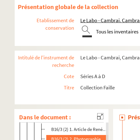
Présentation globale de la collection
B10. Pièces concernant le marquis de Fénelon, Gabriel
B11. Pièces concernant l'iconographie autour de Fénel
Etablissement de
Le Labo - Cambrai. Cambra
B12. Pièces concernant l'iconographie autour de Fénel
conservation
Tous les inventaires
B13. Pièces concernant l'iconographie autour de Fénel
B14. Pièces concernant l'iconographie autour de Fénel
B15. Pièces concernant l'iconographie autour de Fénel
Intitulé de l'instrument de
Le Labo - Cambrai, Cambrai,
recherche
B16. Pièces concernant l'iconographie autour de Fénelon
Cote
Séries A à D
B16/1. Pièces concernant les illustrations et la mise
B16/2. Pièces concernant une pendule à l'effigie de F
Titre
Collection Faille
B16/3. Dossier intitulé Paris I
B16/3 (1). Pièces concernant le lycée Fénelon et
Dans le document :
Prés
B16/3 (2). Pièces concernant la fontaine Saint-Sul
B16/3 (2) 1. Article de René Faille paru dans la
B16/3 (2) 2. Photographie de la fontaine Saint