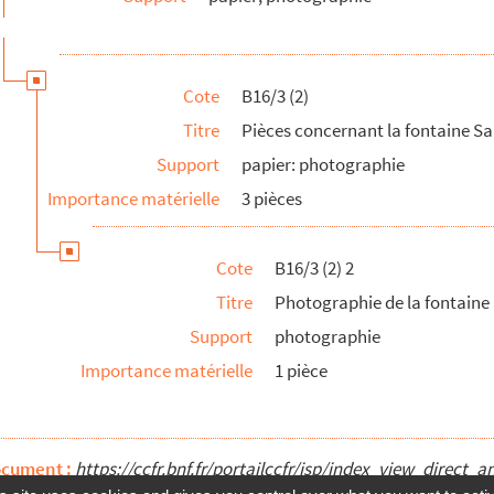
Périgueux (1)
Périgueux (2)
Périgueux (3)
Cote
B16/3 (2)
ue de Cambrai (1988-1992)
Titre
Pièces concernant la fontaine Sai
Support
papier: photographie
Importance matérielle
3 pièces
Cote
B16/3 (2) 2
Titre
Photographie de la fontaine 
Support
photographie
Importance matérielle
1 pièce
ocument :
https://ccfr.bnf.fr/portailccfr/jsp/index_view_dire