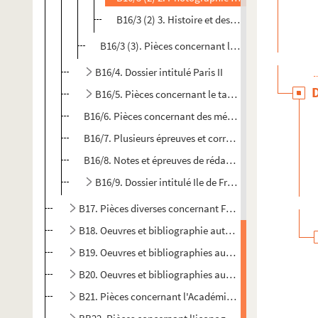
B16/3 (2) 3. Histoire et description des fonta
B16/3 (3). Pièces concernant la statue de Fénelon
B16/4. Dossier intitulé Paris II
B16/5. Pièces concernant le tableau de la vache de
B16/6. Pièces concernant des médailles et médaillons 
B16/7. Plusieurs épreuves et corrections de l'Iconogr
B16/8. Notes et épreuves de rédaction concernant la p
B16/9. Dossier intitulé Ile de France
B17. Pièces diverses concernant Fénelon
B18. Oeuvres et bibliographie autour de Fénelon (1/3)
B19. Oeuvres et bibliographies autour de Fénelon (2/3)
B20. Oeuvres et bibliographies autour de Fénelon (3/3)
B21. Pièces concernant l'Académie Française et les c