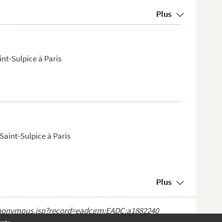
Plus
nt-Sulpice à Paris
Saint-Sulpice à Paris
Plus
ct_anonymous.jsp?record=eadcgm:EADC:a1882240