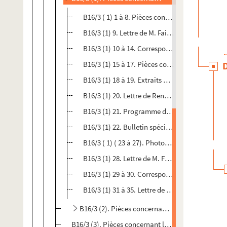
B16/3 ( 1) 1 à 8. Pièces concernant un buste d
B16/3 (1) 9. Lettre de M. Faille à un ami conc
B16/3 (1) 10 à 14. Correspondance entre M. Fai
B16/3 (1) 15 à 17. Pièces concernant des bust
B16/3 (1) 18 à 19. Extraits du catalogue du m
B16/3 (1) 20. Lettre de René Faille à Marguerit
B16/3 (1) 21. Programme de télévision sur lequ
B16/3 (1) 22. Bulletin spécial de l'association
B16/3 ( 1) ( 23 à 27). Photographies du buste 
B16/3 (1) 28. Lettre de M. Faille à Margueritte 
B16/3 (1) 29 à 30. Correspondance entre Jean 
B16/3 (1) 31 à 35. Lettre de M. Faille adressée
B16/3 (2). Pièces concernant la fontaine Saint-
B16/3 (3). Pièces concernant la statue de Fénelon