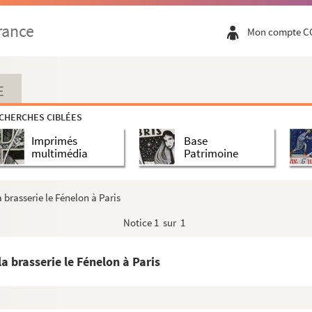
rance
Mon compte C
E
CHERCHES CIBLÉES
e Fénelon, archevêque-duc de Cambray
Imprimés
Base
multimédia
Patrimoine
rbeuf
a brasserie le Fénelon à Paris
Notice
1 sur 1
n achetés
la brasserie le Fénelon à Paris
vers travaux autour