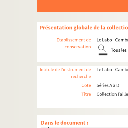
B14/4 (14 à 16). Pièces concernant 
B14/4 (17). Représentation de la pa
B14/4 (18 à 20). Pièces concernant u
Présentation globale de la collecti
B14/4 (21 à 22). Pièces concernant u
Etablissement de
Le Labo - Camb
B14/4 ( 23 à 24). Pièce concernant un
conservation
Tous les
B14/4 ( 25 à 29). Pièces concernant u
B14/4 (30 à 31). Médaillon en terre 
Intitulé de l'instrument de
Le Labo - Cambr
B14/4 (32 à 33). Médaillon représent
recherche
B14/4 (34 à 38). Buste de Fénelon par
Cote
Séries A à D
B14/4 (39). Statuette de Fénelon
Titre
Collection Faill
B14/4 (40). Notice historique et anal
B14/4 (41). Représentation de trois 
B14/4 (42 à 43). Médaillon en terre 
Dans le document :
B14/4 (45 à 47). Médaillons de Fénel