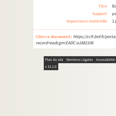
Titre
B
Support
p
Importance matérielle
2 
Citer ce document :
https://ccfr.bnf.fr/por
record=eadcgm:EADC:a1882106
Plan du site
Mentions Légales
Accessibilit
v 31.1.0