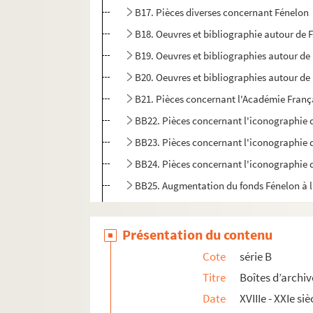
B17. Pièces diverses concernant Fénelon
B18. Oeuvres et bibliographie autour de 
B19. Oeuvres et bibliographies autour de 
B20. Oeuvres et bibliographies autour de 
B21. Pièces concernant l'Académie Franç
BB22. Pièces concernant l'iconographie 
BB23. Pièces concernant l'iconographie 
BB24. Pièces concernant l'iconographie 
BB25. Augmentation du fonds Fénelon à l
BB26. Divers documents sur Fénelon
BB27. Boîte manquante
Présentation du contenu
BB28. Pièces concernant divers articles d
Cote
série B
Série C. Portraits gravés de Fénelon
Titre
Boîtes d’archiv
Date
XVIIIe - XXIe siè
Série D. Bibliothèque d’imprimés fénelonniens