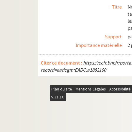
Titre
No
ta
le
pa
Support
p
Importance matérielle
2 
Citer ce document :
https://ccfr.bnf.fr/por
record=eadcgm:EADC:a1882100
Plan du site
Mentions Légales
Accessibilit
v 31.1.0