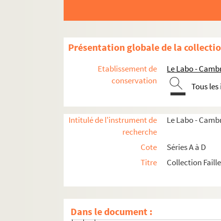
B12. Pièces concernant l'iconographie au
B13. Pièces concernant l'iconographie au
B14. Pièces concernant l'iconographie auto
Présentation globale de la collecti
B14/1. Pièces concernant des peintur
Etablissement de
Le Labo - Camb
B14/2. Pièces concernant des gravure
conservation
Tous les
B14/3. Pièces concernant des sculpture
B14/3 (1 à 2). Pièces concernant un
Intitulé de l'instrument de
Le Labo - Cambr
B14/3 (3). Buste en plâtre de Fénelo
recherche
B14/3 (4 à 6). Notes de M. Faille
Cote
Séries A à D
B14/3 ( 7). Buste de Fénelon par Je
Titre
Collection Faill
B14/3 ( 8 à 12). Notes et illustratio
B14/3 (13 à 15). Statue de Fénelon pa
B14/3 (16 à 17). Pièces concernant l
Dans le document :
B14/3 (18 à 22). Pièces concernant la