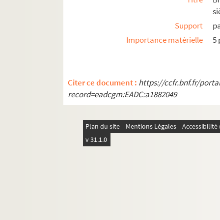
B20. Oeuvres et bibliographies autour de 
si
Support
p
B21. Pièces concernant l'Académie Franç
Importance matérielle
5 
BB22. Pièces concernant l'iconographie 
BB23. Pièces concernant l'iconographie 
BB24. Pièces concernant l'iconographie 
Citer ce document :
https://ccfr.bnf.fr/por
BB25. Augmentation du fonds Fénelon à l
record=eadcgm:EADC:a1882049
BB26. Divers documents sur Fénelon
BB27. Boîte manquante
Plan du site
Mentions Légales
Accessibilit
BB28. Pièces concernant divers articles d
v 31.1.0
Série C. Portraits gravés de Fénelon
Série D. Bibliothèque d’imprimés fénelonniens