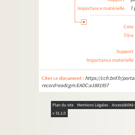
Importance matérielle
7 
Cote
Titre
Support
Importance matérielle
Citer ce document :
https://ccfr.bnf.fr/por
record=eadcgm:EADC:a1881957
Plan du site
Mentions Légales
Accessibilit
v 31.1.0