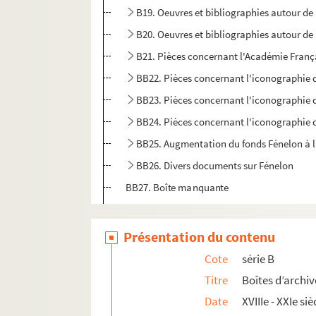
B19. Oeuvres et bibliographies autour de 
B20. Oeuvres et bibliographies autour de 
B21. Pièces concernant l'Académie Franç
BB22. Pièces concernant l'iconographie 
BB23. Pièces concernant l'iconographie 
BB24. Pièces concernant l'iconographie 
BB25. Augmentation du fonds Fénelon à l
BB26. Divers documents sur Fénelon
BB27. Boîte manquante
BB28. Pièces concernant divers articles d
Présentation du contenu
Série C. Portraits gravés de Fénelon
Série D. Bibliothèque d’imprimés fénelonniens
Cote
série B
Titre
Boîtes d’archiv
Date
XVIIIe - XXIe siè