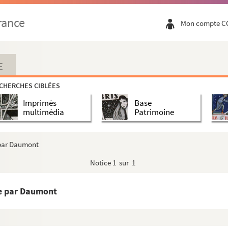
rance
Mon compte C
E
e Fénelon, archevêque-duc de Cambray
CHERCHES CIBLÉES
rbeuf
Imprimés
Base
multimédia
Patrimoine
 par Daumont
n achetés
Notice
1 sur 1
vers travaux autour
ée par Daumont
 hommages posthumes rendus àFénelon