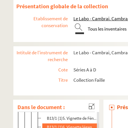
Présentation globale de la collection
B8. Pièces concernant l'édition du Télémaque de Féne
B9. Pièces concernant le marquis de Fénelon, Gabriel-
Etablissement de
Le Labo - Cambrai. Cambra
B10. Pièces concernant le marquis de Fénelon, Gabriel
conservation
Tous les inventaires
B11. Pièces concernant l'iconographie autour de Fénel
B12. Pièces concernant l'iconographie autour de Fénel
B13. Pièces concernant l'iconographie autour de Fénelon
Intitulé de l'instrument de
Le Labo - Cambrai, Cambrai,
recherche
B13/1. Divers types de représentations autour de Fén
Cote
Séries A à D
B13/1 (1). Vignettes de Fénelon
Titre
Collection Faille
B13/1 ( 1 )1. Vignettes représentant Fénelon,
B13/1 (1)2. Photocopies et transparents d'une
B13/1 ( 1) 3 à 3 bis. Vignettes de Fénelon grav
Dans le document :
Prés
B13/1 (1)4. Vignette de Fénelon gravée par Sav
B13/1 (1)5. Vignette de Fénelon gravée par Dau
B13/1 (1)6. Vignette légendée de Fénelon gra