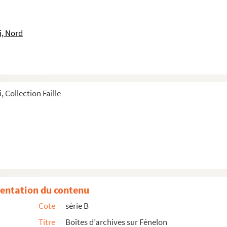
lon
Jacques de Salignac La Mothe Fénelon, petit-neveu d...
i, Nord
-Jacques de Salignac La Mothe Fénelon, petit-neveu d...
on (1)
on (2)
 (3)
 Collection Faille
elon
 archevêque
 vignette de Fénelon dessinée par Saint-Aubin
és par Grateloup d'après Vivien
entation du contenu
art d'après un dessin de Vivien
Cote
série B
lle d'après un dessin de Vivien
Titre
Boîtes d’archives sur Fénelon
vée par Daumont