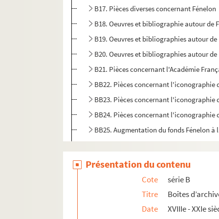
B17. Pièces diverses concernant Fénelon
B18. Oeuvres et bibliographie autour de 
B19. Oeuvres et bibliographies autour de 
B20. Oeuvres et bibliographies autour de 
B21. Pièces concernant l'Académie Franç
BB22. Pièces concernant l'iconographie 
BB23. Pièces concernant l'iconographie 
BB24. Pièces concernant l'iconographie 
BB25. Augmentation du fonds Fénelon à l
BB26. Divers documents sur Fénelon
BB27. Boîte manquante
Présentation du contenu
BB28. Pièces concernant divers articles d
Cote
série B
Série C. Portraits gravés de Fénelon
Titre
Boîtes d’archiv
Date
XVIIIe - XXIe siè
Série D. Bibliothèque d’imprimés fénelonniens