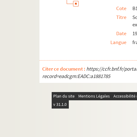
Cote
B1
Titre
S
e
Date
1
Langue
fr
Citer ce document :
https://ccfr.bnf.fr/por
record=eadcgm:EADC:a1881785
Plan du site
Mentions Légales
Accessibilit
v 31.1.0