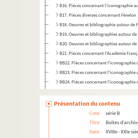
B16. Pièces concernant l'iconographie au
B17. Pièces diverses concernant Fénelon
B18. Oeuvres et bibliographie autour de 
B19. Oeuvres et bibliographies autour de 
B20. Oeuvres et bibliographies autour de 
B21. Pièces concernant l'Académie Franç
BB22. Pièces concernant l'iconographie 
BB23. Pièces concernant l'iconographie 
BB24. Pièces concernant l'iconographie 
BB25. Augmentation du fonds Fénelon à l
BB26. Divers documents sur Fénelon
Présentation du contenu
BB27. Boîte manquante
Cote
série B
BB28. Pièces concernant divers articles d
Titre
Boîtes d’archiv
Date
XVIIIe - XXIe siè
Série C. Portraits gravés de Fénelon