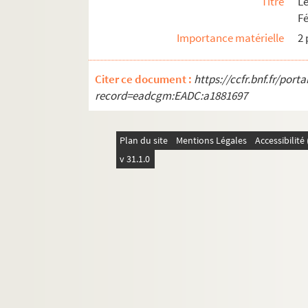
Titre
L
Fé
Importance matérielle
2 
Citer ce document :
https://ccfr.bnf.fr/por
record=eadcgm:EADC:a1881697
Plan du site
Mentions Légales
Accessibilit
v 31.1.0