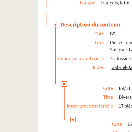
Langue
français, latin
Série D. Bibliothèque d’imprimés fénelonniens
Description du contenu
Cote
B9
Titre
Pièces co
Salignac L
Importance matérielle
15 dossier
Index
Gabriel-J
Cote
B9/11
Titre
Divers
Importance matérielle
17 piè
Cote
B9