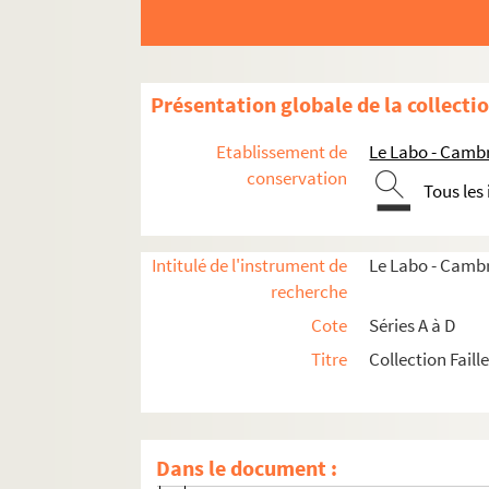
B7. Pièces concernant la mort, l'enterr
B8. Pièces concernant l'édition du Télé
B9. Pièces concernant le marquis de Fénelon
Présentation globale de la collecti
B9/1 (1 à 4). Pièces concernant la prem
Etablissement de
Le Labo - Camb
B9/2. Pièces concernant l'édition de 
conservation
Tous les
B9/3 ( 1 à 3). Pièces concernant la lett
B9/4 (1 à 2). Correspondance entre le c
Intitulé de l'instrument de
Le Labo - Cambr
B9/4 ( 3). Catalogue de la vente des 15 
recherche
B9/5. Lettres du marquis de Fénelon
Cote
Séries A à D
B9/6. Correspondance entre M. Silhouette
Titre
Collection Faill
B9/7. Diverses lettres du marquis de 
B9/8. Diverses lettres du marquis de 
B9/9. Diverses lettres du marquis de Fén
Dans le document :
B9/10 (1). Lettre datée du 27 novembre 