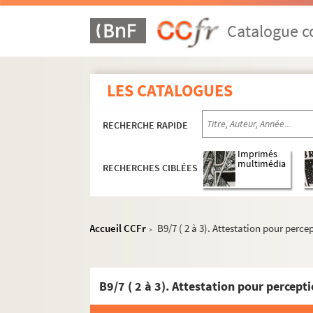
Catalogue co
LES CATALOGUES
RECHERCHE RAPIDE
Imprimés
multimédia
RECHERCHES CIBLÉES
Série A. Autographes de François de Salign
AA. Copie manuscrite de la Vie de Fénelon par l
Accueil CCFr
B9/7 ( 2 à 3). Attestation pour per
>
série B. Boîtes d’archives sur Fénelon
B1. Pièces concernant des autographes d
B2. Autographes achetés par la ville de 
B3. Diverses pièces concernant Fénelon