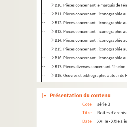
B10. Pièces concernant le marquis de Fén
B11. Pièces concernant l'iconographie au
B12. Pièces concernant l'iconographie au
B13. Pièces concernant l'iconographie au
B14. Pièces concernant l'iconographie au
B15. Pièces concernant l'iconographie au
B16. Pièces concernant l'iconographie au
B17. Pièces diverses concernant Fénelon
B18. Oeuvres et bibliographie autour de 
B19. Oeuvres et bibliographies autour de 
B20. Oeuvres et bibliographies autour de 
Présentation du contenu
B21. Pièces concernant l'Académie Franç
Cote
série B
BB22. Pièces concernant l'iconographie 
Titre
Boîtes d’archiv
BB23. Pièces concernant l'iconographie 
Date
XVIIIe - XXIe siè