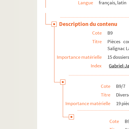
BB24. Pièces concernant l'iconographie 
Langue
français, latin
BB25. Augmentation du fonds Fénelon à l
BB26. Divers documents sur Fénelon
Description du contenu
BB27. Boîte manquante
Cote
B9
BB28. Pièces concernant divers articles d
Titre
Pièces co
Série C. Portraits gravés de Fénelon
Salignac L
Série D. Bibliothèque d’imprimés fénelonniens
Importance matérielle
15 dossier
Index
Gabriel-J
Cote
B9/7
Titre
Divers
Importance matérielle
19 piè
Cote
B9