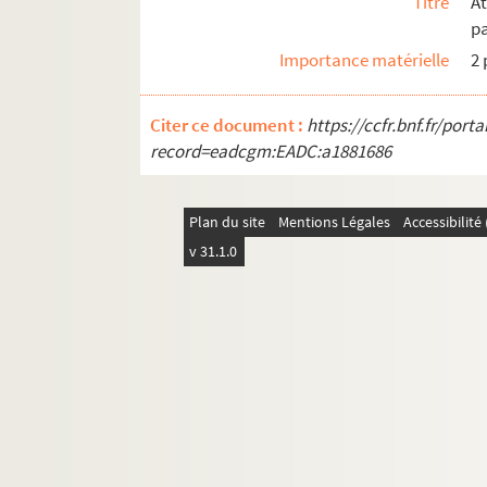
Titre
A
p
Importance matérielle
2 
Citer ce document :
https://ccfr.bnf.fr/por
record=eadcgm:EADC:a1881686
Plan du site
Mentions Légales
Accessibilit
v 31.1.0