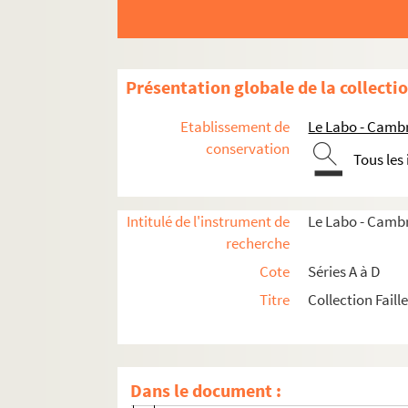
série B. Boîtes d’archives sur Fénelon
B1. Pièces concernant des autographes d
B2. Autographes achetés par la ville de 
Présentation globale de la collecti
B3. Diverses pièces concernant Fénelon
Etablissement de
Le Labo - Camb
B4. Pièces concernant les oeuvres de Féne
conservation
Tous les
B5. Vie et famille de Fénelon
B6. Pièces diverses concernant Fénelon
Intitulé de l'instrument de
Le Labo - Cambr
B7. Pièces concernant la mort, l'enterr
recherche
B8. Pièces concernant l'édition du Télé
Cote
Séries A à D
B9. Pièces concernant le marquis de Fénelon
Titre
Collection Faill
B9/1 (1 à 4). Pièces concernant la prem
B9/2. Pièces concernant l'édition de 
B9/3 ( 1 à 3). Pièces concernant la lett
Dans le document :
B9/4 (1 à 2). Correspondance entre le c