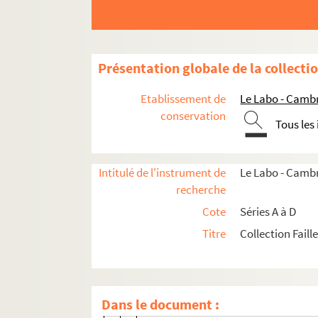
B6. Pièces diverses concernant Fénelon
B7. Pièces concernant la mort, l'enterr
B8. Pièces concernant l'édition du Télé
Présentation globale de la collecti
B9. Pièces concernant le marquis de Fénelon
Etablissement de
Le Labo - Camb
B9/1 (1 à 4). Pièces concernant la prem
conservation
Tous les
B9/2. Pièces concernant l'édition de Té
B9/2 (1). Inventaire par René Faille 
Intitulé de l'instrument de
Le Labo - Cambr
B9/2 (2 à 4). Copie de la lettre du 
recherche
B9/2 ( 5 à 6). Attestation et accepta
Cote
Séries A à D
B9/2 (7). Lettre de Wetstein et Smith
Titre
Collection Faill
B9/2 (8). Lettre de Jean Hofhout du 
B9/2 (9). Lettre du 1er mars 1731 s
B9/2 (10). Lettre du 19 juillet 1731 
Dans le document :
B9/2 (11). Attestation de paiement 