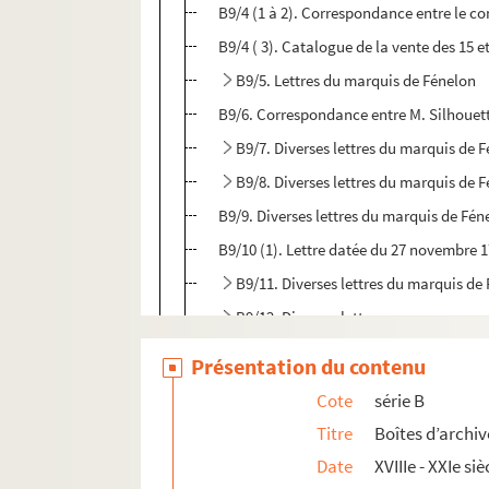
B9/4 (1 à 2). Correspondance entre le c
B9/4 ( 3). Catalogue de la vente des 15 
B9/5. Lettres du marquis de Fénelon
B9/6. Correspondance entre M. Silhouette
B9/7. Diverses lettres du marquis de 
B9/8. Diverses lettres du marquis de 
B9/9. Diverses lettres du marquis de Fén
B9/10 (1). Lettre datée du 27 novembre 
B9/11. Diverses lettres du marquis de
B9/12. Diverses lettres
B9/13. Lettres diverses
Présentation du contenu
B9/14. Lettres diverses
Cote
série B
B9/15. Recueil de lettres écrites au m
Titre
Boîtes d’archiv
B10. Pièces concernant le marquis de Fén
Date
XVIIIe - XXIe siè