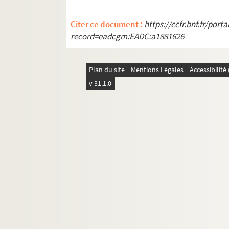
Citer ce document :
https://ccfr.bnf.fr/por
record=eadcgm:EADC:a1881626
Plan du site
Mentions Légales
Accessibilit
v 31.1.0