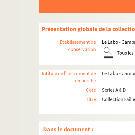
Série A. Autographes de François de Salign
AA. Copie manuscrite de la Vie de Fénelon par l
série B. Boîtes d’archives sur Fénelon
Présentation globale de la collecti
B1. Pièces concernant des autographes d
Etablissement de
Le Labo - Camb
B2. Autographes achetés par la ville de 
conservation
Tous les
B3. Diverses pièces concernant Fénelon
B4. Pièces concernant les oeuvres de Féne
Intitulé de l'instrument de
Le Labo - Cambr
B5. Vie et famille de Fénelon
recherche
B6. Pièces diverses concernant Fénelon
Cote
Séries A à D
B7. Pièces concernant la mort, l'enterrem
Titre
Collection Faill
B7/1 (1). Photographie de l'hommage ren
B7/1 (2 à 3). Photographies de face et de
B7/1 (4). Quelques recherches historique
Dans le document :
B7/1 (5). Promenades dans les cimetière