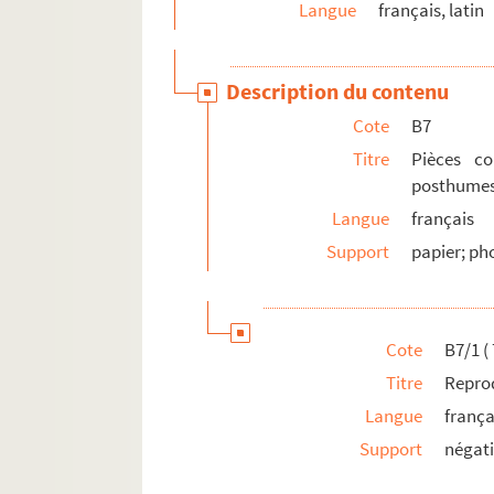
Langue
français, latin
Série C. Portraits gravés de Fénelon
Série D. Bibliothèque d’imprimés fénelonniens
Description du contenu
Cote
B7
Titre
Pièces c
posthumes
Langue
français
Support
papier; ph
Cote
B7/1 ( 
Titre
Reprod
Langue
frança
Support
négati