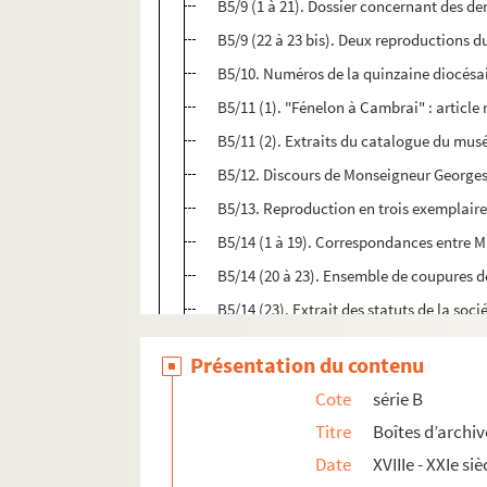
B5/9 (1 à 21). Dossier concernant des de
B5/9 (22 à 23 bis). Deux reproductions 
B5/10. Numéros de la quinzaine diocésai
B5/11 (1). "Fénelon à Cambrai" : article 
B5/11 (2). Extraits du catalogue du mu
B5/12. Discours de Monseigneur Georges 
B5/13. Reproduction en trois exemplaire
B5/14 (1 à 19). Correspondances entre M.
B5/14 (20 à 23). Ensemble de coupures d
B5/14 (23). Extrait des statuts de la soci
B6. Pièces diverses concernant Fénelon
Présentation du contenu
B7. Pièces concernant la mort, l'enterr
Cote
série B
B8. Pièces concernant l'édition du Télé
Titre
Boîtes d’archiv
B9. Pièces concernant le marquis de Féne
Date
XVIIIe - XXIe siè
B10. Pièces concernant le marquis de Fén