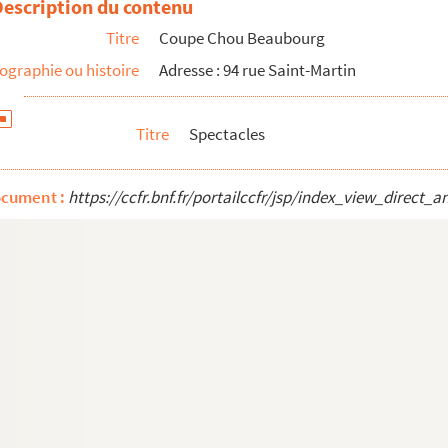
Description du contenu
Titre
Coupe Chou Beaubourg
ographie ou histoire
Adresse : 94 rue Saint-Martin
on cercueil
Titre
Spectacles
ocument :
https://ccfr.bnf.fr/portailccfr/jsp/index_view_dire
de messieurs Philéas Fogg et Jean Cocteau