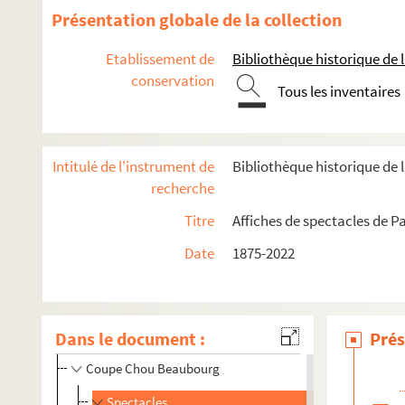
Présentation globale de la collection
1er arrondissement
Etablissement de
Bibliothèque historique de la
conservation
2e arrondissement
Tous les inventaires
3e arrondissement
4e arrondissement
Intitulé de l'instrument de
Bibliothèque historique de la
Le Bistrot Beaubourg
recherche
Café de la Gare
Titre
Affiches de spectacles de P
Café théâtre Le Splendid'
Date
1875-2022
Cathédrale Notre-Dame de Paris
Centre culturel de la communauté française de Belgiq
Centre Pompidou
Dans le document :
Prés
Église des Billettes
Coupe Chou Beaubourg
Spectacles