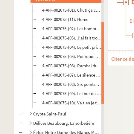
4-AFF-002075-(01). Chut! ça commence
4-AFF-002075-(11). Home
Bi
4-AFF-002075-(02). Les hommes... J'aime ça
4-AFF-002075-(03). J'ai fait trois tonneaux dans m
4-AFF-002075-(04). Le petit prince
4-AFF-002075-(05). Pourquoi pas moi...
Citer ce d
4-AFF-002075-(06). Rambal du samedi soir
4-AFF-002075-(07). Le silence de la mer
4-AFF-002075-(08). Six points de suspension
4-AFF-002075-(09). Le tour du monde en 80 jours 
4-AFF-002075-(10). Va t'en je t'aime
Crypte Saint-Paul
Délices Beaubourg. La sorbetière
Église Notre-Dame-des-Blancs-Manteaux