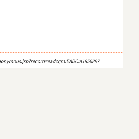
ct_anonymous.jsp?record=eadcgm:EADC:a1856897