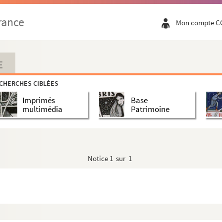
rance
Mon compte C
E
CHERCHES CIBLÉES
Imprimés
Base
multimédia
Patrimoine
Notice
1 sur 1