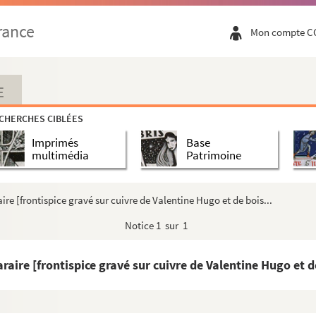
Les Hommes et leurs animaux, poèmes
rance
Mon compte C
rawings
ons complètes
E
CHERCHES CIBLÉES
he
Imprimés
Base
ers
multimédia
Patrimoine
ire [frontispice gravé sur cuivre de Valentine Hugo et de bois...
ur de Siebermann
Notice
1 sur 1
ans
raire [frontispice gravé sur cuivre de Valentine Hugo et de