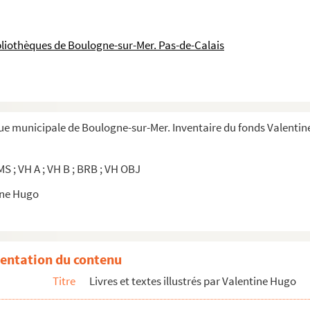
 sur les plus récentes positions du surréalisme
bliothèques de Boulogne-sur-Mer. Pas-de-Calais
l Jean, avec la collaboration de Arpad Mezei
xposition : Paris, Galerie Charpentier : 1964]
que municipale de Boulogne-sur-Mer. Inventaire du fonds Valentin
Théo Léger
 ; VH A ; VH B ; BRB ; VH OBJ
ine Hugo
lois
entation du contenu
"les poètes de sept ans"
Titre
Livres et textes illustrés par Valentine Hugo