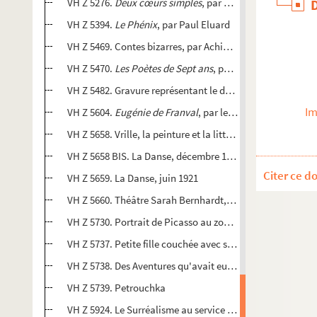
VH Z 5276.
Deux cœurs simples
, par Jacques de Lacretell
VH Z 5394.
Le Phénix
, par Paul Eluard
VH Z 5469. Contes bizarres, par Achim von Arnim [introduc
VH Z 5470.
Les Poètes de Sept ans
, par Arthur Rimbaud
VH Z 5482. Gravure représentant le double profil de Paul E
Im
VH Z 5604.
Eugénie de Franval
, par le Marquis de Sade
VH Z 5658. Vrille, la peinture et la littérature livre
VH Z 5658 BIS. La Danse, décembre 1920 : Programme offi
Citer ce d
VH Z 5659. La Danse, juin 1921
VH Z 5660. Théâtre Sarah Bernhardt, soirée de ballets
VH Z 5730. Portrait de Picasso au zodiaque
VH Z 5737. Petite fille couchée avec sa poupée
VH Z 5738. Des Aventures qu'avait eues le chevalier dans l
VH Z 5739. Petrouchka
VH Z 5924. Le Surréalisme au service de la Révolution, n