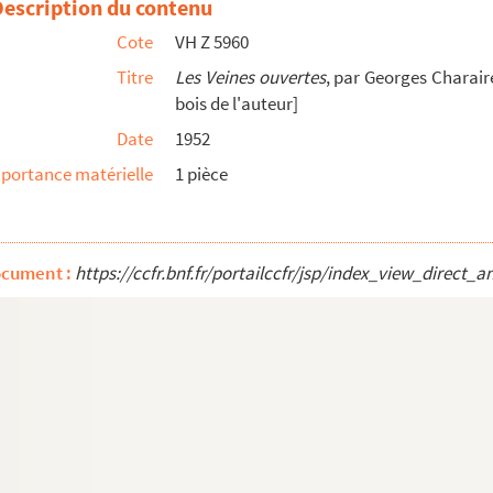
e
Description du contenu
Cote
VH Z 5960
tion par André Breton ; préface de Théophile Gautier f...
Titre
Les Veines ouvertes
, par Georges Charair
bois de l'auteur]
Date
1952
luard et une tête de chat
portance matérielle
1 pièce
ciel des Ballets Russes, théâtre des Champs-Elysées
ocument :
https://ccfr.bnf.fr/portailccfr/jsp/index_view_dire
a forêt
uméro 5