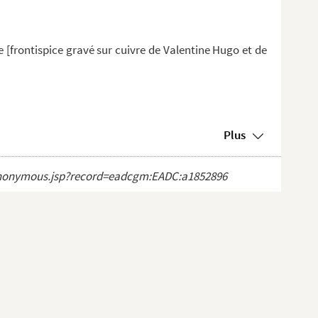
e [frontispice gravé sur cuivre de Valentine Hugo et de
Plus
ct_anonymous.jsp?record=eadcgm:EADC:a1852896