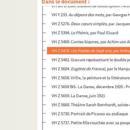
Dans le document :
VH BR B 1530. Bulletin de souscription : Art
VH Y 233.
Au dépens des mots
, par Georges
VH Z 5276.
Deux cœurs simples
, par Jacques
VH Z 5394.
Le Phénix
, par Paul Eluard
VH Z 5469. Contes bizarres, par Achim von Ar
VH Z 5470.
Les Poètes de Sept ans
, par Art
VH Z 5482. Gravure représentant le double pr
VH Z 5604.
Eugénie de Franval
, par le Marq
VH Z 5658. Vrille, la peinture et la littérature
VH Z 5658 BIS. La Danse, décembre 1920 : P
VH Z 5659. La Danse, juin 1921
VH Z 5660. Théâtre Sarah Bernhardt, soirée 
VH Z 5730. Portrait de Picasso au zodiaque
VH Z 5737. Petite fille couchée avec sa pou