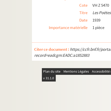
Cote
VH Z 5470
Titre
Les Poètes
Date
1939
Importance matérielle
1 pièce
Citer ce document :
https://ccfr.bnf.fr/por
record=eadcgm:EADC:a1852883
Plan du site
Mentions Légales
Accessibilit
v 31.1.0