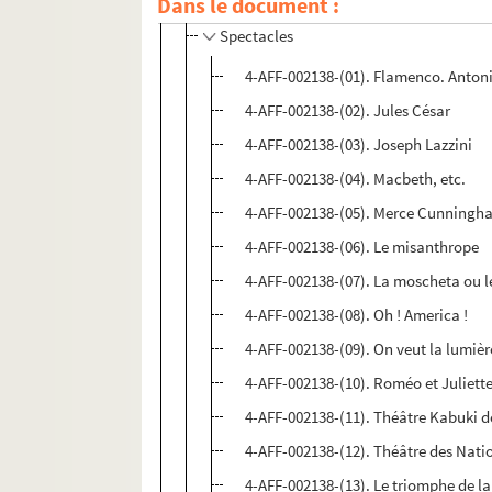
Dans le document :
Spectacles
4-AFF-002138-(01). Flamenco. Anton
4-AFF-002138-(02). Jules César
4-AFF-002138-(03). Joseph Lazzini
4-AFF-002138-(04). Macbeth, etc.
4-AFF-002138-(05). Merce Cunningh
4-AFF-002138-(06). Le misanthrope
4-AFF-002138-(07). La moscheta ou l
4-AFF-002138-(08). Oh ! America !
4-AFF-002138-(09). On veut la lumiè
4-AFF-002138-(10). Roméo et Juliett
4-AFF-002138-(11). Théâtre Kabuki 
4-AFF-002138-(12). Théâtre des Nati
4-AFF-002138-(13). Le triomphe de la 