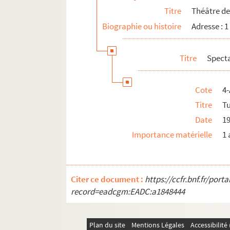
Titre
Théâtre de
Biographie ou histoire
Adresse : 1
Titre
Spect
Cote
4-
Titre
T
Date
1
Importance matérielle
1 
Citer ce document :
https://ccfr.bnf.fr/por
record=eadcgm:EADC:a1848444
Plan du site
Mentions Légales
Accessibilit