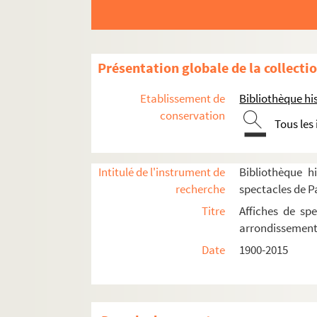
La Mare au diable
Odéon-théâtre de l'Europe
Odéon-théâtre national
Présentation globale de la collecti
Petit Odéon
Petit théâtre de la Galerie 55
Etablissement de
Bibliothèque his
conservation
Polka des mandibules
Tous les
Salle des fêtes, 44 rue de Rennes
Salle des sociétés savantes
Intitulé de l'instrument de
Bibliothèque hi
Le Sélénite
recherche
spectacles de P
Le Tabou
Titre
Affiches de spe
Théâtre de l'Alliance française
arrondissemen
Théâtre du Bilboquet
Date
1900-2015
Théâtre Duncan
Théâtre de l'Europe
Théâtre de France