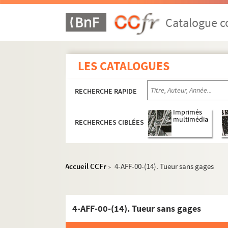
Au Grand 15
Catalogue co
Café-théâtre de l'Odéon
Centre culturel Notre-Dame de Sion
Chez Georges
LES CATALOGUES
Collège Mazarin
Couvent des Cordeliers
RECHERCHE RAPIDE
Crypte Saint-Sulpice
Imprimés
multimédia
L'Ecluse
RECHERCHES CIBLÉES
École nationale supérieure des Beaux-Art
Église Saint-Germain-des-Prés
Accueil CCFr
4-AFF-00-(14). Tueur sans gages
>
Espace Natura Brasil
Lucernaire
Hôtel Lutetia
4-AFF-00-(14). Tueur sans gages
Maison des cultures du monde