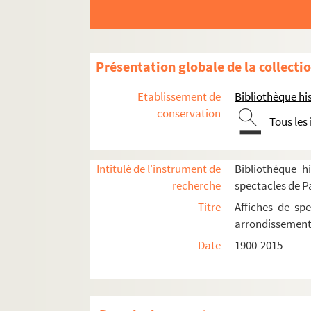
Au Grand 15
Café-théâtre de l'Odéon
Centre culturel Notre-Dame de Sion
Présentation globale de la collecti
Chez Georges
Etablissement de
Bibliothèque his
Collège Mazarin
conservation
Tous les
Couvent des Cordeliers
Crypte Saint-Sulpice
L'Ecluse
Intitulé de l'instrument de
Bibliothèque hi
recherche
spectacles de P
École nationale supérieure des Beaux-Art
Titre
Affiches de spe
Église Saint-Germain-des-Prés
arrondissemen
Espace Natura Brasil
Date
1900-2015
Lucernaire
Hôtel Lutetia
Maison des cultures du monde