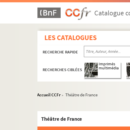
Catalogue co
LES CATALOGUES
RECHERCHE RAPIDE
Imprimés
multimédia
RECHERCHES CIBLÉES
Accueil CCFr
Théâtre de France
>
5e arrondissement
6e arrondissement
Théâtre de France
Auditorium Saint-Germain