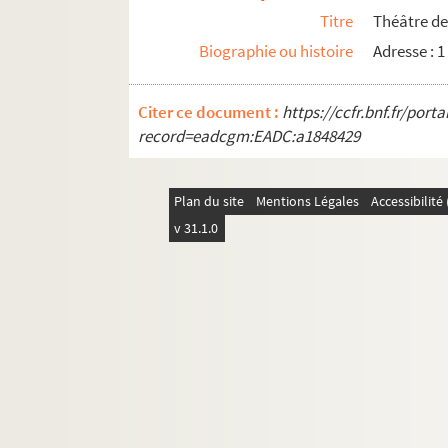
Titre
Théâtre de
Biographie ou histoire
Adresse : 1
Citer ce document :
https://ccfr.bnf.fr/por
record=eadcgm:EADC:a1848429
Plan du site
Mentions Légales
Accessibilit
v 31.1.0