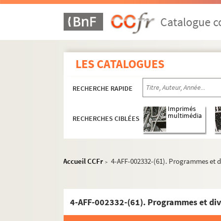
11e arrondissement
Catalogue co
Aktéon Théâtre
L'Alhambra
LES CATALOGUES
L'Alhambra-Maurice Chevalier
Atelier Bastille
RECHERCHE RAPIDE
Atelier de la Bonne Graine
L'Auguste théâtre
Imprimés
multimédia
RECHERCHES CIBLÉES
Le Balajo
Le Bataclan
Café de la danse
Accueil CCFr
4-AFF-002332-(61). Programmes et d
>
Centre culturel franco-japonais
Cirque d'hiver Bouglione
4-AFF-002332-(61). Programmes et div
Comédie Bastille
Comédie Nation