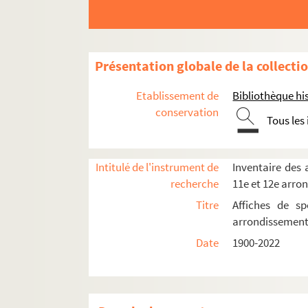
Conservatoire Charles Munch
Cyrano-Théâtre
Église de la Bastille
Présentation globale de la collecti
Église Saint-Joseph-des-Nations
Etablissement de
Bibliothèque his
Espace La Comedia
conservation
Tous les
Espace Kiron
Espace Saint-Sabin
La Fenêtre
Intitulé de l'instrument de
Inventaire des a
recherche
11e et 12e arro
Henri Selmer Paris
Titre
Affiches de sp
Maison des Métallos
arrondissemen
Ménagerie de verre
Date
1900-2022
MJC Paris-Mercoeur
O'Berzinc
Pan Piper