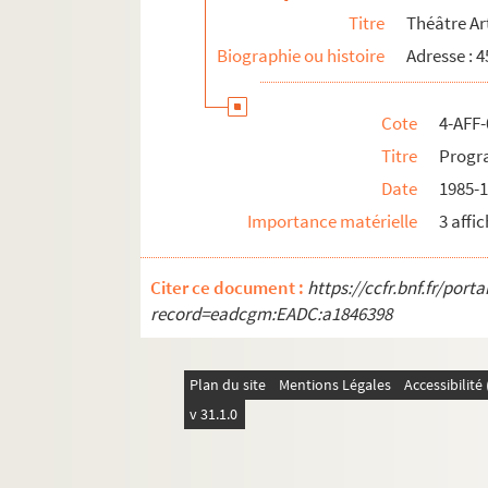
Titre
Théâtre Art
Biographie ou histoire
Adresse : 
Cote
4-AFF-
Titre
Progr
Date
1985-
Importance matérielle
3 affi
Citer ce document :
https://ccfr.bnf.fr/por
record=eadcgm:EADC:a1846398
Plan du site
Mentions Légales
Accessibilit
v 31.1.0