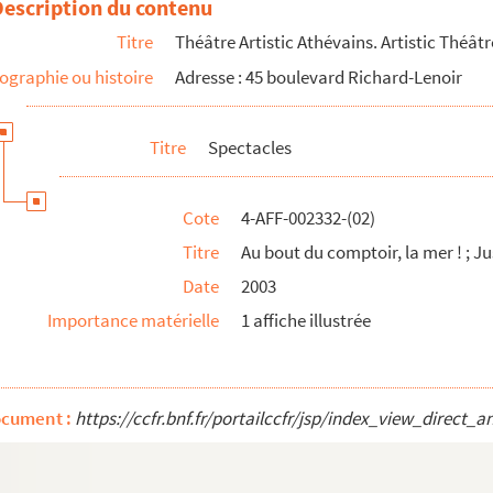
Description du contenu
Titre
Théâtre Artistic Athévains. Artistic Théâtr
ographie ou histoire
Adresse : 45 boulevard Richard-Lenoir
Titre
Spectacles
Cote
4-AFF-002332-(02)
Titre
Au bout du comptoir, la mer ! ; J
Date
2003
ère et en flamme
Importance matérielle
1 affiche illustrée
nis
ocument :
https://ccfr.bnf.fr/portailccfr/jsp/index_view_dire