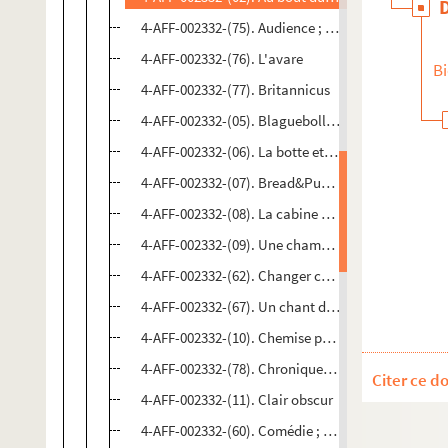
4-AFF-002332-(75). Audience ; Vernissage
4-AFF-002332-(76). L'avare
Bi
4-AFF-002332-(77). Britannicus
4-AFF-002332-(05). Blaguebolle. Ukulélé
4-AFF-002332-(06). La botte et sa chaussette
4-AFF-002332-(07). Bread&Puppet
4-AFF-002332-(08). La cabine d'essayage
4-AFF-002332-(09). Une chambre à soi
4-AFF-002332-(62). Changer constamment en lumi
4-AFF-002332-(67). Un chant de noël
4-AFF-002332-(10). Chemise propre et souliers ver
4-AFF-002332-(78). Chroniques 1954-2003
Citer ce d
4-AFF-002332-(11). Clair obscur
4-AFF-002332-(60). Comédie ; Stèles