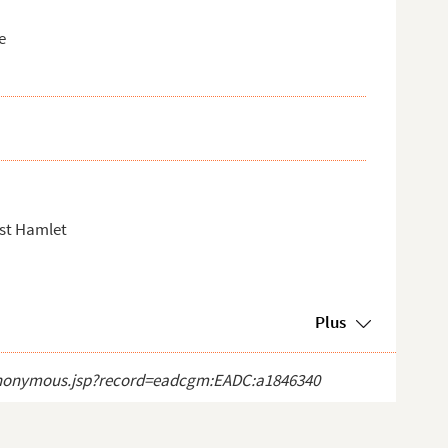
e
ust Hamlet
Plus
ct_anonymous.jsp?record=eadcgm:EADC:a1846340