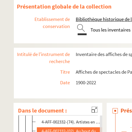
Présentation globale de la collection
MJC Paris-Mercoeur
O'Berzinc
Etablissement de
Bibliothèque historique de la
conservation
Pan Piper
Tous les inventaires
Le Passage vers les étoiles
La scène Bastille
Intitulé de l'instrument de
Inventaire des affiches de s
Théâtre Arcane
recherche
Théâtre Artistic Athévains. Artistic Théâtre
Titre
Affiches de spectacles de Pa
Spectacles
Date
1900-2022
4-AFF-002332-(01). A la renverse
4-AFF-002332-(03). Les amoureux
4-AFF-002332-(04). L'analphabète
Dans le document :
Prés
4-AFF-002332-(63). Ana ou la jeune fille intelligent
4-AFF-002332-(74). Artistes en appartement(s)
4-AFF-002332-(02). Au bout du comptoir, la mer ! 