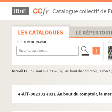
Centre culturel franco-japonais
Catalogue collectif de F
Cirque d'hiver Bouglione
Comédie Bastille
Comédie Nation
LES CATALOGUES
LE RÉPERTOIR
Conservatoire Charles Munch
Cyrano-Théâtre
RECHERCHE RAPIDE
RE
Église de la Bastille
Église Saint-Joseph-des-Nations
Espace La Comedia
Accueil CCFr
4-AFF-002332-(02). Au bout du comptoir, la mer ! 
>
Espace Kiron
Espace Saint-Sabin
La Fenêtre
4-AFF-002332-(02). Au bout du comptoir, la mer 
Henri Selmer Paris
Maison des Métallos
Ménagerie de verre