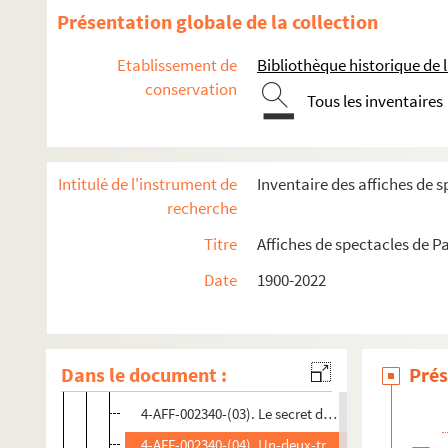
Présentation globale de la collection
Atelier de la Bonne Graine
L'Auguste théâtre
Etablissement de
Bibliothèque historique de la
conservation
Le Balajo
Tous les inventaires
Le Bataclan
Café de la danse
Intitulé de l'instrument de
Inventaire des affiches de s
Centre culturel franco-japonais
recherche
Cirque d'hiver Bouglione
Titre
Affiches de spectacles de Pa
Comédie Bastille
Date
1900-2022
Spectacles
4-AFF-002340-(01). Chacun sa croix
4-AFF-002340-(05). Lapidée
Dans le document :
Prés
4-AFF-002340-(02). Nos amis les humains
4-AFF-002340-(03). Le secret du temps plié
4-AFF-002340-(04). Un-deux-trois sardines