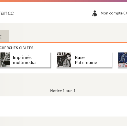
rance
Mon compte C
E
CHERCHES CIBLÉES
Imprimés
Base
multimédia
Patrimoine
Notice
1 sur 1