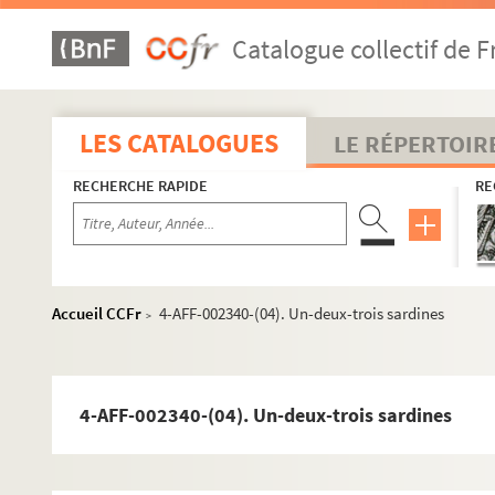
Catalogue collectif de F
LES CATALOGUES
LE RÉPERTOIR
RECHERCHE RAPIDE
RE
8e arrondissement
9e arrondissement
Accueil CCFr
4-AFF-002340-(04). Un-deux-trois sardines
10e arrondissement
>
11e arrondissement
Aktéon Théâtre
4-AFF-002340-(04). Un-deux-trois sardines
L'Alhambra
L'Alhambra-Maurice Chevalier
Atelier Bastille