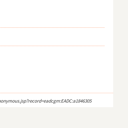
ct_anonymous.jsp?record=eadcgm:EADC:a1846305