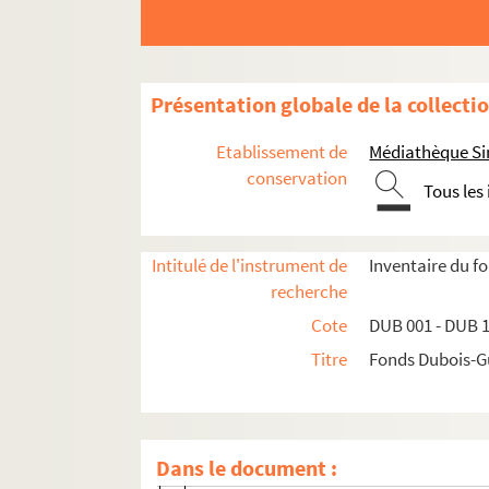
Présentation globale de la collecti
Etablissement de
Médiathèque Si
DUB 001. Jean Dominique Dubois-Guchan
conservation
Étienne-Prosper Dubois-Guchan
Tous les
Vie privée
Traductions d'auteurs grecs et romains
Intitulé de l'instrument de
Inventaire du 
recherche
Poèmes
Cote
DUB 001 - DUB 
L'Esprit de mon temps
Titre
Fonds Dubois-
Notes, études et recherches
Représentant du Ministère public
DUB 071. Tenue des registres d'Etat-civi
Dans le document :
DUB 072. Discours : "De l'équité judiciai