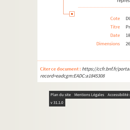
représ
Gaston Dubois-Guchan
Annexes
Cote
D
Titre
P
Date
1
Dimensions
26
Citer ce document :
https://ccfr.bnf.fr/por
record=eadcgm:EADC:a1845308
Plan du site
Mentions Légales
Accessibilit
v 31.1.0