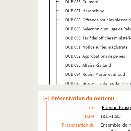
DUB 086. Guimard
DUB 087. Haranchipy
DUB 088. Offrande pour les blessés d
DUB 089. Sélection d'un juge de Paix
DUB 090. Tarif des officiers ministéri
DUB 091. Notice sur les magistrats
DUB 092. Approbations de peines
DUB 093. Affaire Rialland
DUB 094. Robin, Martin et Giroud
DUB 095. Grèves et salaires dans les
DUB 096. Adolphe Billault
Présentation du contenu
DUB 097. Halary
Titre
Étienne-Pros
DUB 098. Sélection d'un juge de Pai
Date
1815-1895
DUB 099. Cercles
Présentation du
Ensemble de m
DUB 100. Bottu des Mortiers