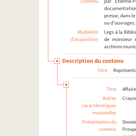
contenu
par Étienne-
DUB 101. Chuniaud
documentation
presse, dans le
DUB 102. Témoignage suite au dépar
ou d'ouvrages.
DUB 103. Affaires civiles
Modalités
Legs à la Bibl
DUB 104. Affaires de notariat
d’acquisition
de monsieur 
DUB 105. Affaires concernant des j
archives munic
DUB 106. Affaires à Strasbourg
Description du contenu
DUB 107. Affaires concernant l'évêc
Titre
Représent
DUB 108. Ensemble d'affaires aux as
DUB 109. Ensemble d'affaires concern
Titre
Affair
DUB 110. Ensemble d'affaires conce
Autres
Crayo
DUB 111. Autres affaires
caractéristiques
DUB 112. Témoignage d'Etienne-Pr
matérielles
Présentation du
Dossi
DUB 113. Carnet de suivi des affaires
contenu
Prosp
Journaux