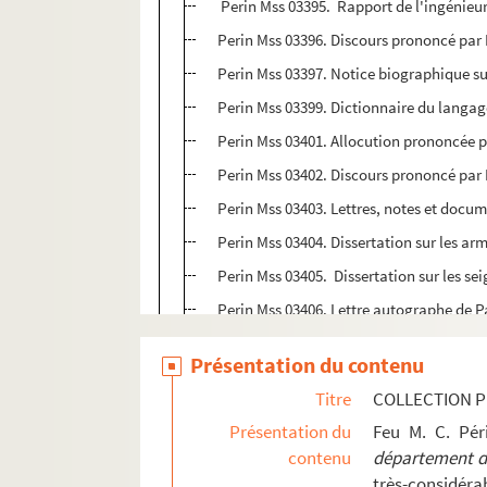
Perin Mss 03395. Rapport de l'ingénieur 
Perin Mss 03396. Discours prononcé par M.
Perin Mss 03397. Notice biographique s
Perin Mss 03399. Dictionnaire du langag
Perin Mss 03401. Allocution prononcée p
Perin Mss 03402. Discours prononcé par M.
Perin Mss 03403. Lettres, notes et docum
Perin Mss 03404. Dissertation sur les ar
Perin Mss 03405. Dissertation sur les s
Perin Mss 03406. Lettre autographe de Pau
Perin Mss 03409. Essai historique sur Roz
Présentation du contenu
Perin Mss 03414. Un épisode de la guerr
Titre
COLLECTION P
Perin Mss 03417. Notice nécrologique sur
Présentation du
Feu M. C. Pé
Saint-Aubin
contenu
département de
très-considérab
Saint-Christophe-à-Berry