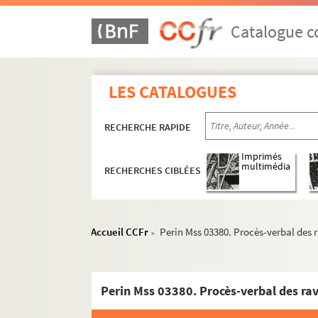
Proix
Catalogue co
Prouvais
Puisieux-et-Clanlieu
Quincy.
LES CATALOGUES
Renansart
Ribemont
RECHERCHE RAPIDE
Romery
Imprimés
Rouvroy
multimédia
RECHERCHES CIBLÉES
Rozoy-Belval
Rozoy-le-Grand
Rozoy-sur-Serre
Accueil CCFr
Perin Mss 03380. Procès-verbal des 
>
Perin Mss 03359 GF. Charte de fondatio
Perin Mss 03360. Chartes et extraits de 
Perin Mss 03361 GF. Lettre des chanoines