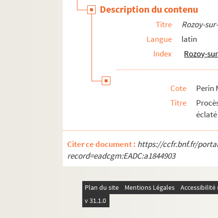
Séry-les-Mézières
Description du contenu
Sissonne
Titre
Rozoy-sur
Soissons
Langue
latin
Sorbais
Index
Rozoy-sur
Surfontaine
Toulis-et-Attencourt
Cote
Perin 
Trosly-Loire
Titre
Procè
Vadencourt et Bohéries
éclaté
Vailly
Vauclerc
Citer ce document :
https://ccfr.bnf.fr/por
record=eadcgm:EADC:a1844903
Vaudesson
Vauxbuin
Plan du site
Mentions Légales
Accessibilit
Vervins
v 31.1.0
Vézaponin