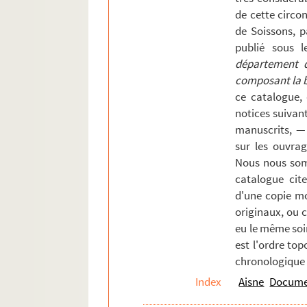
de cette circons
Saint-Gobain
de Soissons, p
Saint-Gobert
publié sous l
Saint-Michel
département de
composant la bi
Saint-Nicolas-aux-Bois
ce catalogue,
Saint-Pierre-Aigle
notices suivan
Saint-Pierremont
manuscrits, —
sur les ouvrag
Saint-Quentin
Nous nous som
Saint-Remy-Blanzy.
catalogue cite
Saint-Simon
d'une copie mo
Saint-Thomas.
originaux, ou 
eu le même soi
Selens
est l'ordre top
Séquehart
chronologique 
Serches
Index
Aisne
Documen
Seringes