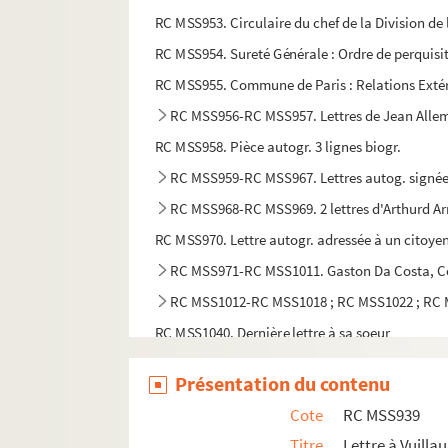
RC MSS953. Circulaire du chef de la Division de 
RC MSS954. Sureté Générale : Ordre de perquisi
RC MSS955. Commune de Paris : Relations Exté
RC MSS956-RC MSS957. Lettres de Jean Allem
RC MSS958. Pièce autogr. 3 lignes biogr.
RC MSS959-RC MSS967. Lettres autog. signée
RC MSS968-RC MSS969. 2 lettres d'Arthurd A
RC MSS970. Lettre autogr. adressée à un citoyen
RC MSS971-RC MSS1011. Gaston Da Costa, Corre
RC MSS1012-RC MSS1018 ; RC MSS1022 ; RC 
RC MSS1040. Dernière lettre à sa soeur
RC MSS1077. Aux mânes de Victor Hugo : poèm
Présentation du contenu
RC MSS1078. Lettre de Louise Michel à M. [Argyr
Cote
RC MSS939
RC MSS1079. Lettre de Louise Michel à Clovis H
Titre
Lettre à Vuilla