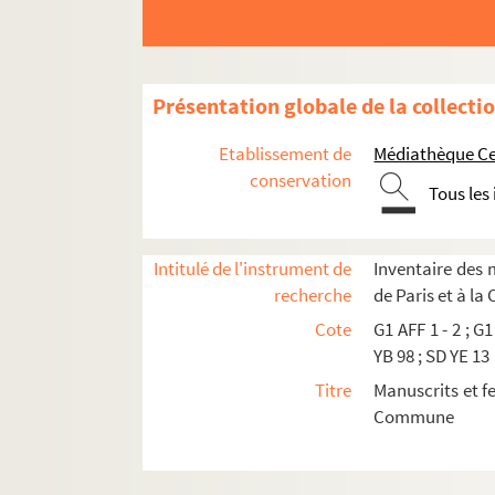
RC MSS903. Carte de Genève, à Vuillaume
RC MSS904. Lettre à Vuillaume, 3 juin 1878
RC MSS905. Lettre à Vuillaume lui annonçant l
Présentation globale de la collecti
RC MSS906-RC MSS910. Lettres de Lissagara
Etablissement de
Médiathèque Cen
RC MSS912-RC MSS915. 4 lettres d'Alphonse
conservation
Tous les
RC MSS916-RC MSS918. Martelet, 3 lettres à 
RC MSS919. Lettre a Vuillaume, 9.1.1908
RC MSS920. Lettre à Vuillaume, 23.6.1910
Intitulé de l'instrument de
Inventaire des m
recherche
de Paris et à l
RC MSS921. Lettre à Vuillaume, envoyée de Tunis
Cote
G1 AFF 1 - 2 ; G1
RC MSS922. Lettre de Genève à Vuillaume, 7 juil
YB 98 ; SD YE 13
RC MSS923. Lettre de Lupicin Paget à Vuillaume
Titre
Manuscrits et fe
RC MSS924. Lettre à Vuillaume
Commune
RC MSS925-933. Lettres et cartes de Georges
RC MSS934. Lettre et son enveloppe adressées 