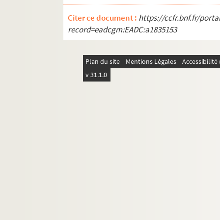
RC MSS556. Lettre à Vuillaume, 27 juin 1914
RC MSS557. Lettre d'un anonyme, de Londres, 5
Citer ce document :
https://ccfr.bnf.fr/por
record=eadcgm:EADC:a1835153
RC MSS565. Lettre à l'avocat Laguerre, 5 mai 1
RC MSS569. Lettre de la mère d'Henry Bauër à 
RC MSS570. Lettre dans laquelle il stipule qu'il
Plan du site
Mentions Légales
Accessibilit
v 31.1.0
RC MSS572. Lettre d'Edmond Bazin à [?]
RC MSS573. Lettre pour s'excuser de n'avoir pas
RC MSS574. Rendez-vous donné à un journalist
RC MSS575. Lettre à Vuillaume
RC MSS576. Reçu Cinquante francs pour frais de
RC MSS577. Lettre autog. signée relative à son pr
RC MSS578. Lettre à Rambaud Chain
RC MSS583. Lettre dans laquelle il demande à n
RC MSS584-RC MSS586. 2 lettres relatives à 
RC MSS587. Manuscrit d'une déclaration aux él