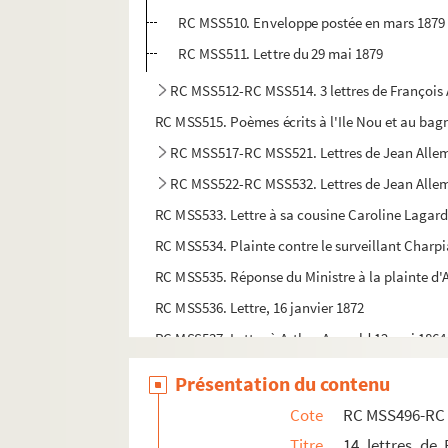
RC MSS510. Enveloppe postée en mars 1879
RC MSS511. Lettre du 29 mai 1879
RC MSS512-RC MSS514. 3 lettres de François A
RC MSS515. Poèmes écrits à l'Ile Nou et au bag
RC MSS517-RC MSS521. Lettres de Jean Allem
RC MSS522-RC MSS532. Lettres de Jean Allem
RC MSS533. Lettre à sa cousine Caroline Lagarde 
RC MSS534. Plainte contre le surveillant Charpi
RC MSS535. Réponse du Ministre à la plainte d'Al
RC MSS536. Lettre, 16 janvier 1872
RC MSS537. Lettre à Arthur Arnould 12 mai 1864
RC MSS538. Lettre à Arthur Arnould, 14 Octobre
Présentation du contenu
RC MSS539. Lettre à Arthur Arnould avec env. et 
Cote
RC MSS496-RC
RC MSS540. Lettre de Clément pour réclamer ses
Titre
14 lettres de 