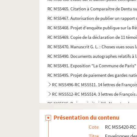
RC MSS465. Citation à Comparaître de Dentu sur
RC MSS467. Autorisation de publier un rapport
RC MSS468. Projet d'enquête publique sur la Ré
RC MSS469. Copie de la déclaration de 11 témoins
RC MSS470. Manuscrit G. L. : Choses vues sou
RC MSS490. Documents autographes relatifs à 
RC MSS491. Exposition "La Commune de Paris" 
RC MSS495. Projet de paiement des gardes natio
RC MSS496-RC MSS511. 14 lettres de François A
RC MSS512-RC MSS514. 3 lettres de François A
RC MSS515. Poèmes écrits à l'Ile Nou et au bag
RC MSS517-RC MSS521. Lettres de Jean Allem
Présentation du contenu
RC MSS522-RC MSS532. Lettres de Jean Allem
Cote
RC MSS420-RC
RC MSS533. Lettre à sa cousine Caroline Lagarde 
Titre
Enveloppes des