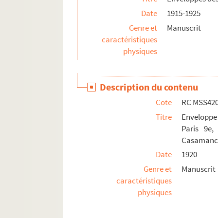
RC MSS534. Plainte contre le surveillant Charpi
Date
1915-1925
RC MSS535. Réponse du Ministre à la plainte d'Al
Genre et
Manuscrit
RC MSS536. Lettre, 16 janvier 1872
caractéristiques
physiques
RC MSS537. Lettre à Arthur Arnould 12 mai 1864
RC MSS538. Lettre à Arthur Arnould, 14 Octobre
RC MSS539. Lettre à Arthur Arnould avec env. et 
Description du contenu
RC MSS540. Lettre de Clément pour réclamer ses
Cote
RC MSS42
RC MSS541. Lettre à Arthur Arnould, en exil, 22 
Titre
Enveloppe 
RC MSS542. Lettre à Arthur Arnould, 7 sept. 188
Paris 9e,
Casamance 
RC MSS543. Lettre à Arthur Arnould
Date
1920
RC MSS545. Lettre à Arthur Arnould, 31/7/1861
Genre et
Manuscrit
RC MSS546. Lettre à Arthur Arnould, 3/1/1889
caractéristiques
RC MSS547. Lettre à Arthur Arnould
physiques
RC MSS548. Lettre à Arnould Arthur, de Vevey, 5