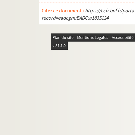
RC MSS549. Lettre à Arnould, en exil
RC MSS550. Lettre à Arnould
Citer ce document :
https://ccfr.bnf.fr/por
record=eadcgm:EADC:a1835124
RC MSS551. Lettre à Arnould Arthur, 22/11/1867
RC MSS552. Lettre aux journaux pour defendre l
RC MSS553. Copie certifiée conforme d'un appel
Plan du site
Mentions Légales
Accessibilit
v 31.1.0
RC MSS554. Demande de laisser-passer pour fair
RC MSS555. Lettre, 18 juillet 19??
RC MSS556. Lettre à Vuillaume, 27 juin 1914
RC MSS557. Lettre d'un anonyme, de Londres, 5
RC MSS565. Lettre à l'avocat Laguerre, 5 mai 1
RC MSS569. Lettre de la mère d'Henry Bauër à 
RC MSS570. Lettre dans laquelle il stipule qu'il
RC MSS572. Lettre d'Edmond Bazin à [?]
RC MSS573. Lettre pour s'excuser de n'avoir pas
RC MSS574. Rendez-vous donné à un journalist