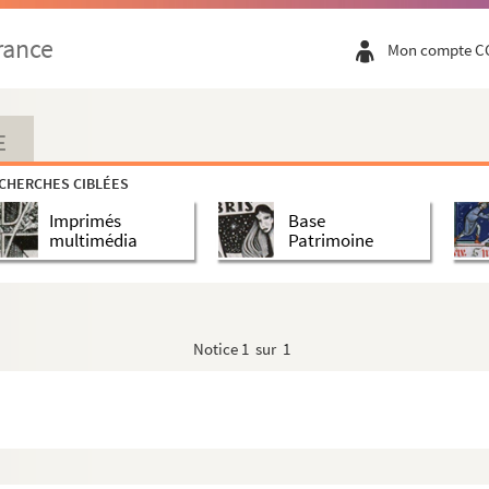
rance
Mon compte C
E
CHERCHES CIBLÉES
Imprimés
Base
multimédia
Patrimoine
Notice
1 sur 1