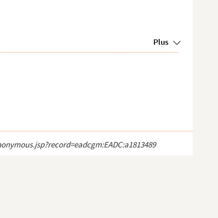
Plus
ct_anonymous.jsp?record=eadcgm:EADC:a1813489