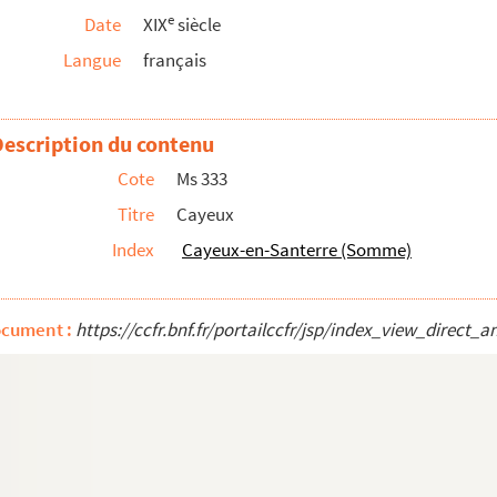
e
Date
XIX
siècle
Langue
français
Description du contenu
Cote
Ms 333
Titre
Cayeux
Index
Cayeux-en-Santerre (Somme)
ocument :
https://ccfr.bnf.fr/portailccfr/jsp/index_view_dire