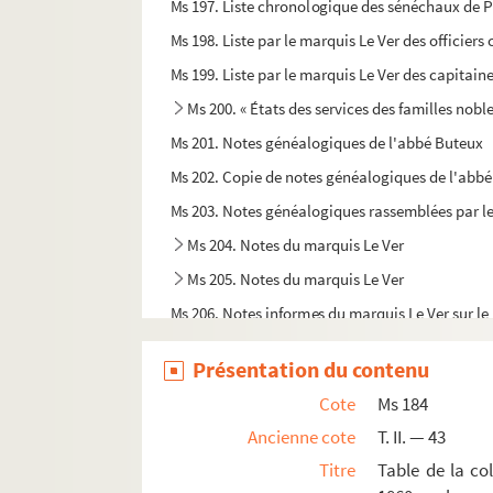
Ms 197. Liste chronologique des sénéchaux de P
Ms 198. Liste par le marquis Le Ver des officiers 
Ms 199. Liste par le marquis Le Ver des capitaine
Ms 200. « États des services des familles nobl
Ms 201. Notes généalogiques de l'abbé Buteux
Ms 202. Copie de notes généalogiques de l'abbé 
Ms 203. Notes généalogiques rassemblées par le
Ms 204. Notes du marquis Le Ver
Ms 205. Notes du marquis Le Ver
Ms 206. Notes informes du marquis Le Ver sur le
Ms 207. « Épitaphes et inscriptions des personnes 
Présentation du contenu
Ms 208. « Recueil d'épitaphes prises dans la cat
Cote
Ms 184
Ms 209. Papiers du père Daire
Ancienne cote
T. II. — 43
Ms 210. Notes sur les sibylles de la cathédrale 
Titre
Table de la co
Ms 211. Notes de Cocheris pour la suite de son
C