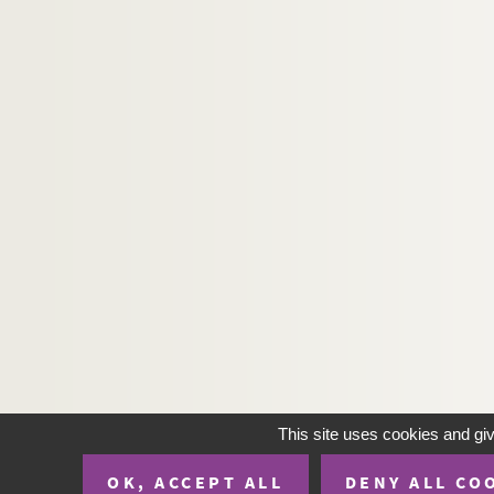
Ms 445. Terriers des seigneuries de Remaugies et
Ms 446. Actes et délibérations des maire, offici
Ms 447. Mémoire sur la côte maritime, depuis l'e
Ms 448. Quatre feuillets du cartulaire de Picqui
Ms 449. Aveux et dénombrement de Mailly
Ms 450. Documents inédits sur Péronne. Principales
Ms 451 a. Inventaire et table alphabétique par n
Ms 451 b. Armorial des familles citées par le ma
Ms 452. « Histoire de l'abbaie roiale de Corbie 
Ms 453. Chartes du Ponthieu. Chartreuse de Sai
Ms 454. Décret et adjudication de la terre et se
Ms 455. « Sentence des requêtes du Palais pour 
Ms 456. Registre paroissial d'Armancourt, 1689
This site uses cookies and gi
Ms 457. Abrégé de l'histoire de l'église cathédr
OK, ACCEPT ALL
DENY ALL CO
Ms 458. Philippe Cavillier, « Oeuvre campanale o