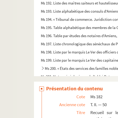
Ms 192. Liste des maîtres saiteurs et hauteliss
Ms 193. Liste alphabétique des consuls d'Amiens
Ms 194. « Tribunal de commerce. Juridiction co
Ms 195. Table alphabétique des membres de la 
Ms 196. Table par études des notaires d'Amiens,
Ms 197. Liste chronologique des sénéchaux de P
Ms 198. Liste par le marquis Le Ver des officiers 
Ms 199. Liste par le marquis Le Ver des capitaine
Ms 200. « États des services des familles nobl
Ms 201. Notes généalogiques de l'abbé Buteux
Ms 202. Copie de notes généalogiques de l'abbé 
Présentation du contenu
Ms 203. Notes généalogiques rassemblées par le
Cote
Ms 182
Ms 204. Notes du marquis Le Ver
Ancienne cote
T. II. — 50
Ms 205. Notes du marquis Le Ver
Titre
Recueil sur l
Ms 206. Notes informes du marquis Le Ver sur le