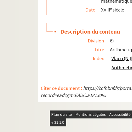
mathématique
Ms 207. « Épitaphes et inscriptions des personnes 
e
Date
XVIII
siècle
Ms 208. « Recueil d'épitaphes prises dans la cat
Ms 209. Papiers du père Daire
Description du contenu
Ms 210. Notes sur les sibylles de la cathédrale 
Division
6)
Ms 211. Notes de Cocheris pour la suite de son
C
Titre
Arithmétiq
Ms 212-213. Carnets de notes et croquis archéol
Index
Vlacq (N.)
Ms 214-215. Notes diverses de J. Garnier sur la 
Arithméti
Ms 216-217. Éphémérides picardes. Extraits de 
Ms 218. Extraits de la
Gazette de France
, du 16 
Citer ce document :
https://ccfr.bnf.fr/por
Ms 219. Recueil de notes diverses
record=eadcgm:EADC:a1813095
Ms 220. Pièces diverses relatives à la rivière
Ms 221. Pièces concernant l'état et office de ma
Plan du site
Mentions Légales
Accessibilit
Ms 222. Recueil d'histoire ecclésiastique
v 31.1.0
Ms 223. Procès-verbaux du Conseil de fabriq