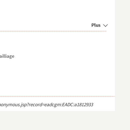
Plus
ailliage
ct_anonymous.jsp?record=eadcgm:EADC:a1812933