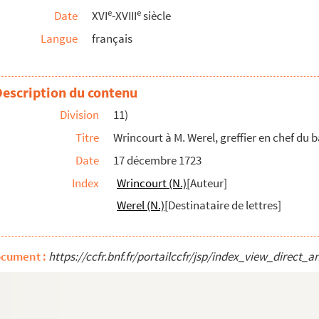
e
e
Date
XVI
-XVIII
siècle
Langue
français
Description du contenu
Division
11)
Titre
Wrincourt à M. Werel, greffier en chef du b
Date
17 décembre 1723
Index
Wrincourt (N.)
[Auteur]
Werel (N.)
[Destinataire de lettres]
 roi
ocument :
https://ccfr.bnf.fr/portailccfr/jsp/index_view_dire
, au Comité de salut public