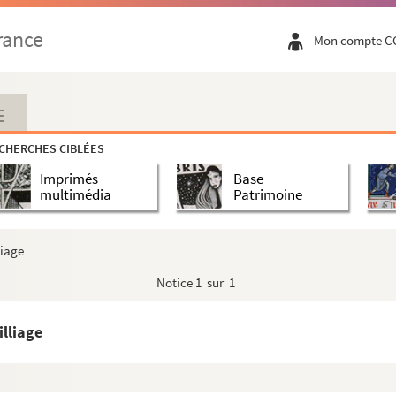
rance
Mon compte C
s le 28 février 1759 »
E
CHERCHES CIBLÉES
au Vimeu
Imprimés
Base
 relatifs au Pontieu »
multimédia
Patrimoine
liage
Notice
1 sur 1
illiage