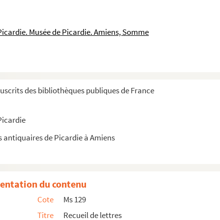
 Picardie. Musée de Picardie. Amiens, Somme
scrits des bibliothèques publiques de France
d'Humières
e
Picardie
s antiquaires de Picardie à Amiens
entation du contenu
Cote
Ms 129
Titre
Recueil de lettres