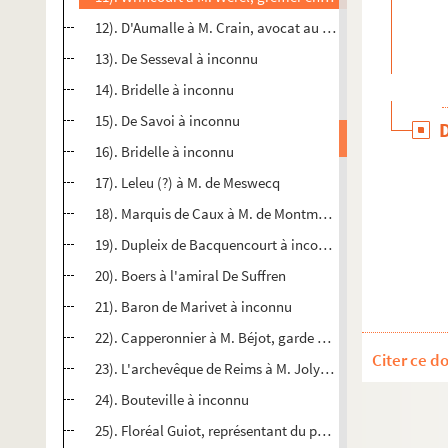
12). D'Aumalle à M. Crain, avocat au Parlement
13). De Sesseval à inconnu
14). Bridelle à inconnu
15). De Savoi à inconnu
16). Bridelle à inconnu
17). Leleu (?) à M. de Meswecq
18). Marquis de Caux à M. de Montmartel
19). Dupleix de Bacquencourt à inconnu
20). Boers à l'amiral De Suffren
21). Baron de Marivet à inconnu
22). Capperonnier à M. Béjot, garde de la bibliothèque du
Citer ce d
23). L'archevêque de Reims à M. Joly de Fleury
24). Bouteville à inconnu
25). Floréal Guiot, représentant du peuple dans la Somme