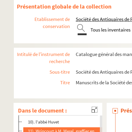
Ms 122. Collection de pièces originales sur le Pontieu
Présentation globale de la collection
Ms 123. Collection de pièces originales sur le Pontieu
Etablissement de
Société des Antiquaires de
Ms 124. Collection de pièces originales sur le Pontieu
conservation
Ms 125-128. Collection de pièces originales sur le Pontieu
Tous les inventaires
Ms 129. Recueil de lettres
1 et 2). Jacques de Lameth à M. de La Rochepot
Intitulé de l'instrument de
Catalogue général des manu
3). Antoine Desprez, abbé de Saint-Jean d'Amiens, à M. 
recherche
4). Blocquel et Bucquet, échevins de Montdidier, au mêm
Sous-titre
Société des Antiquaires de 
5). J. Bruiant, architecte, au même
Titre
Manuscrits de la Société de
6). Les échevins d'Amiens au roi
7). Maubuisson à M. Fauchet, à Pompadour
8). Maximilien de Belleforière au cardinal de Richelieu
Dans le document :
Prés
9). Esclainvillier à M. du Demeine
10). l'abbé Huvet
11). Wrincourt à M. Werel, greffier en chef du bailliage