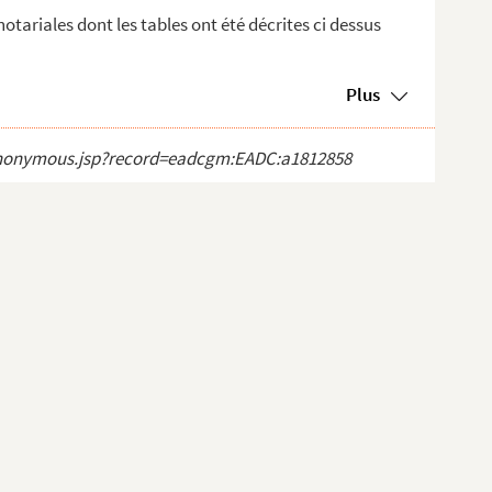
otariales dont les tables ont été décrites ci dessus
Plus
ct_anonymous.jsp?record=eadcgm:EADC:a1812858