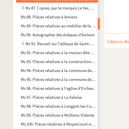
Ms 87. Copies, par le marquis Le Ver, d'actes extraits d'anci
Ms 88. Pièces relatives à Amiens
Ms 89. Pièces relatives au mobilier de la cathédrale d'Amiens e
Ms 90. Autographes des évêques d'Amiens
Citer ce d
Ms 91. Recueil sur l'abbaye de Saint-Jean d'Amiens
Ms 92. Pièces relatives à la maison dite de « la Fouine », sise
Ms 93. Pièces relatives à la construction de la place Périgord
Ms 94. Pièces relatives à la commune de Camon
Ms 95. Pièces relatives à la commune de Courcelles-sous-Tho
Ms 96. Pièces relatives à l'église d'Ercheu
Ms 97. Pièces relatives à La Faloise
Ms 98. Pièces relatives à Longpré-les-Corps-saints
Ms 99. Pièces relatives à Molliens-Vidame
Ms 100. Pièces relatives à Moyencourt-en-Vermandois