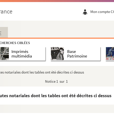
rance
Mon compte C
E
CHERCHES CIBLÉES
Imprimés
Base
multimédia
Patrimoine
s notariales dont les tables ont été décrites ci dessus
Notice
1 sur 1
évrier 1761 et fini le 12 janvier 1762 »
tes notariales dont les tables ont été décrites ci dessus
ge »