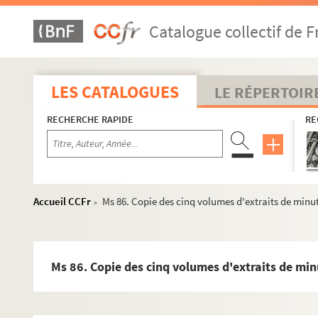
Ms 51. Papiers de la famille Potron
Catalogue collectif de F
Ms 52. Archives du château d'Heilly
Ms 53. Archives du château d'Heilly
Ms 54. Archives du château d'Heilly
LES CATALOGUES
LE RÉPERTOIR
Ms 55. Archives du château d'Heilly
RECHERCHE RAPIDE
RE
Ms 56. Archives du château d'Heilly
Ms 57. Archives du château d'Heilly
Ms 58. Archives du château d'Heilly
Ms 59. Archives du château d'Heilly
Accueil CCFr
Ms 86. Copie des cinq volumes d'extraits de minute
>
Ms 60. Archives du château d'Heilly. Supplément
Ms 61. « Livre pour les expéditions des balles, commencé le 27 f
Ms 62. Cartulaire de Saint-Laurent-au-Bois
Ms 86. Copie des cinq volumes d'extraits de minu
Ms 63. Fragment d'un cartulaire de l'abbaye de Valloires
Ms 64. Cartulaire de la seigneurie de Picquigny dit « livre rou