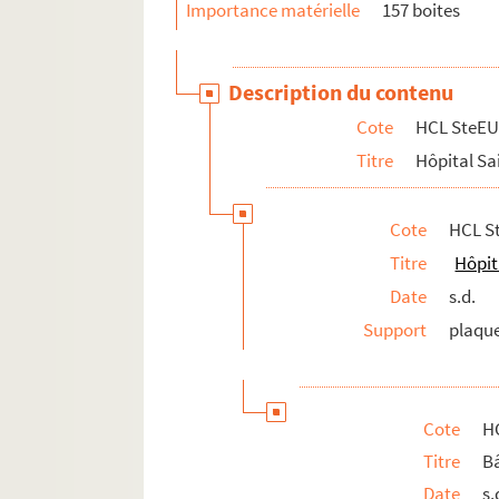
Importance matérielle
157 boites
Description du contenu
Cote
HCL SteEU
Titre
Hôpital Sa
Cote
HCL S
Titre
Hôpit
Date
s.d.
Support
plaque
Cote
H
Titre
B
Date
s.