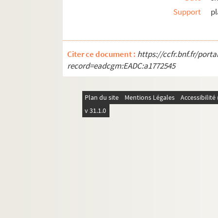
Support
pl
Citer ce document :
https://ccfr.bnf.fr/por
record=eadcgm:EADC:a1772545
Plan du site
Mentions Légales
Accessibilit
v 31.1.0