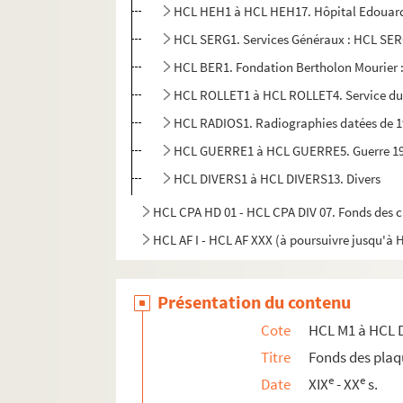
HCL HEH1 à HCL HEH17. Hôpital Edouard
HCL SERG1. Services Généraux : HCL SE
HCL BER1. Fondation Bertholon Mourier 
HCL ROLLET1 à HCL ROLLET4. Service du 
HCL RADIOS1. Radiographies datées de 191
HCL GUERRE1 à HCL GUERRE5. Guerre 191
HCL DIVERS1 à HCL DIVERS13. Divers
HCL CPA HD 01 - HCL CPA DIV 07. Fonds des c
HCL AF I - HCL AF XXX (à poursuivre jusqu'à 
Présentation du contenu
Cote
HCL M1 à HCL 
Titre
Fonds des plaq
e
e
Date
XIX
- XX
s.