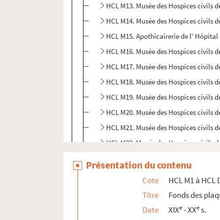
HCL M13. Musée des Hospices civils d
HCL M14. Musée des Hospices civils d
HCL M15. Apothicairerie de l' Hôpital
HCL M16. Musée des Hospices civils d
HCL M17. Musée des Hospices civils d
HCL M18. Musée des Hospices civils d
HCL HD1 à HCL HD40. Hôpital de l'Hôtel
Présentation du contenu
HCL DEB1 à HCL DEB10. Hôpital Debrous
Cote
HCL M1 à HCL 
HCL HVG1. Hôpital des Vieillards de la Gu
Titre
Fonds des plaq
HCL RS1 à HCL RS4. Hôpital Renée Sabra
e
e
Date
XIX
- XX
s.