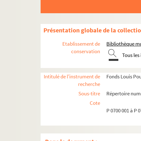
Présentation globale de la collecti
Etablissement de
Bibliothèque mu
conservation
Tous les
Intitulé de l'instrument de
Fonds Louis Pou
recherche
Sous-titre
Répertoire num
Cote
Documentation se rapportant à l'Opéra de Lyo
P 0700 001 à P 
Documents provenant du travail de Gusta
Saisons de l'Opéra de Lyon de 1933-1958