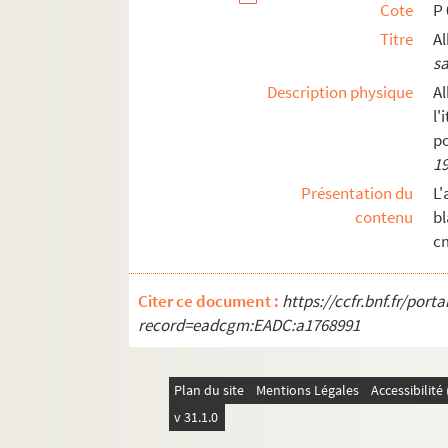
Cote
P 
Titre
A
sa
Description physique
A
l
po
19
Présentation du
L
contenu
bl
cm
Citer ce document :
https://ccfr.bnf.fr/por
record=eadcgm:EADC:a1768991
Plan du site
Mentions Légales
Accessibilit
v 31.1.0