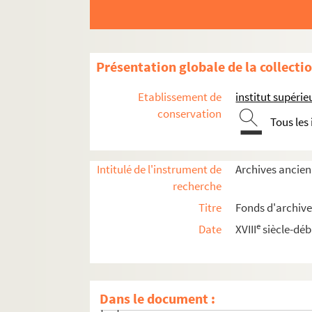
Politique générale et administration
Présentation globale de la collecti
Concours et Prix
Etablissement de
institut supérie
Bourses
conservation
Tous les
C.A.F.A.S.
D 58. Casa Velázquez
Intitulé de l'instrument de
Archives ancien
D 59. Concours Bélard
recherche
Concours de fin d'année scolaire
Titre
Fonds d'archive
[1890-1950]
e
Date
XVIII
siècle-déb
1900-1950
1928-1929
D 65. 1931-1932
Dans le document :
1932-1933