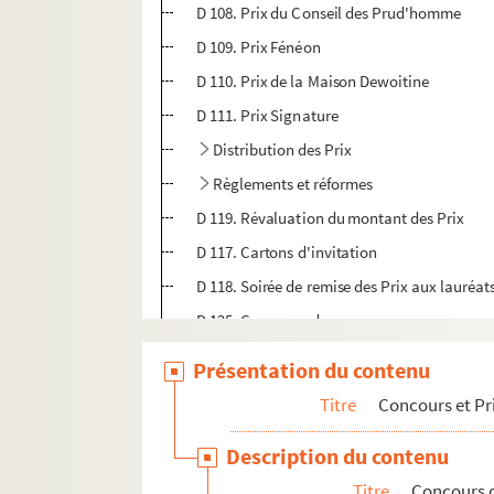
D 108. Prix du Conseil des Prud'homme
D 109. Prix Fénéon
D 110. Prix de la Maison Dewoitine
D 111. Prix Signature
Distribution des Prix
Règlements et réformes
D 119. Révaluation du montant des Prix
D 117. Cartons d'invitation
D 118. Soirée de remise des Prix aux lauréat
D 125. Correspondance
Collections
Présentation du contenu
Expositions et manifestations culturelles
Titre
Concours et Pr
Documentation
Description du contenu
Titre
Concours d