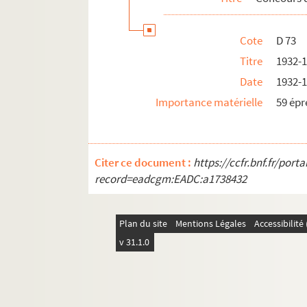
Cote
D 73
Titre
1932-
Date
1932-
Importance matérielle
59 ép
Citer ce document :
https://ccfr.bnf.fr/por
record=eadcgm:EADC:a1738432
Plan du site
Mentions Légales
Accessibilit
v 31.1.0