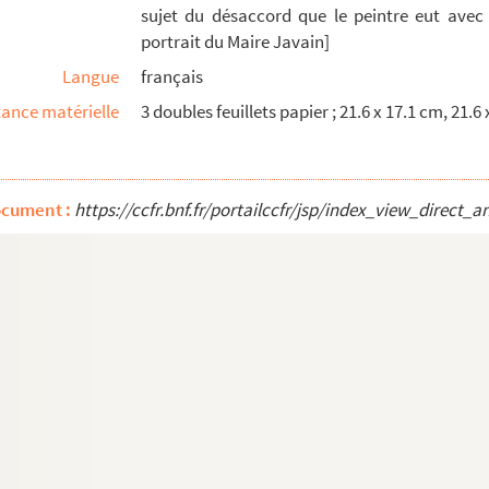
sujet du désaccord que le peintre eut ave
bizon, le 21 septembre, concernant un voyage que ...
portrait du Maire Javain]
t -Hilaire au Jardin des Plantes
Langue
français
ance matérielle
3 doubles feuillets papier ; 21.6 x 17.1 cm, 21.6
[9 avril 1794 - 26 décembre 1796]
ille, canton de Beaumont, département de la Manche de...
ocument :
https://ccfr.bnf.fr/portailccfr/jsp/index_view_dire
 du livre noir de l'Abbaye de Cerisy
cle
erbourg est devenu Chef-Lieu d'arrondissement
 Saire
 Conseil général de la commune de Cherbourg du 29 fl...
 de l'administration municipale de la commune du 1er...