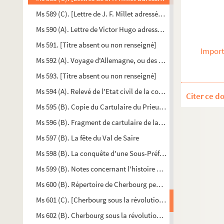
Ms 589 (C). [Lettre de J. F. Millet adressée à (?) datée de Bar
Ms 590 (A). Lettre de Victor Hugo adressée à Mr Geoffroy Sain
Ms 591. [Titre absent ou non renseigné]
Import
Ms 592 (A). Voyage d'Allemagne, ou des frontières de France. 
Ms 593. [Titre absent ou non renseigné]
Ms 594 (A). Relevé de l'Etat civil de la commune de Nacquev
Citer ce d
Ms 595 (B). Copie du Cartulaire du Prieuré de Vauville. Extrait
Ms 596 (B). Fragment de cartulaire de la Lucerne. XIII ème siè
Ms 597 (B). La fête du Val de Saire
Ms 598 (B). La conquête d'une Sous-Préfecture. Comment Ch
Ms 599 (B). Notes concernant l'histoire des prieurés du Val de
Ms 600 (B). Répertoire de Cherbourg pendant la révolution
Ms 601 (C). [Cherbourg sous la révolution. Procès verbaux du
Ms 602 (B). Cherbourg sous la révolution. IV. Procès verbaux