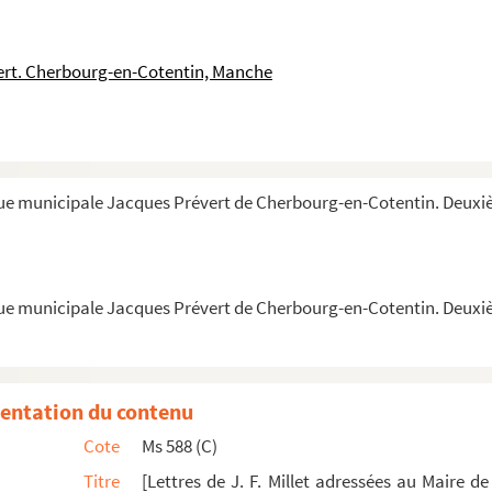
rt. Cherbourg-en-Cotentin, Manche
que municipale Jacques Prévert de Cherbourg-en-Cotentin. Deux
i d'un mémoire sur les fortifications de Cherbourg
ensis
que municipale Jacques Prévert de Cherbourg-en-Cotentin. Deux
ocqueville portant sur la 4ème édition de "L'Anci...
être communiquée à l'éditeur des oeuvres d'Alexis ...
entation du contenu
osseur, avocat à Paris concernant la donation au Vic...
Cote
Ms 588 (C)
pation de Cherbourg par les anglais en août 1758 :...
Titre
[Lettres de J. F. Millet adressées au Maire
erbourg et aux membres du Conseil municipal au suje...