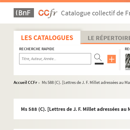
Ms 560 (B). Lorraine et Normandie
Catalogue collectif de F
Ms 561 (B). Picardie et Normandie
Ms 562 (B). Bourbonnais et Normandie
Ms 563 (B). Ile de France et Normandie
LES CATALOGUES
LE RÉPERTOIR
Ms 564 (B). Berry et Normandie
RECHERCHE RAPIDE
RE
Ms 565 (B). Bretagne et Normandie
Ms 566 (B). Nivernais et Normandie
Ms 567 (B). Angoumois et Normandie
Ms 568 (B). Touraine et Normandie
Accueil CCFr
Ms 588 (C). [Lettres de J. F. Millet adressées au
>
Ms 569 (B). Maine et Normandie
Ms 570 (B). Provence et Normandie
Ms 571 (B). Roussillon, Cerdagne et Normandie
Ms 588 (C). [Lettres de J. F. Millet adressées a
Ms 572 (B). Artois et Normandie
Ms 573 (B). Champagne et Normandie