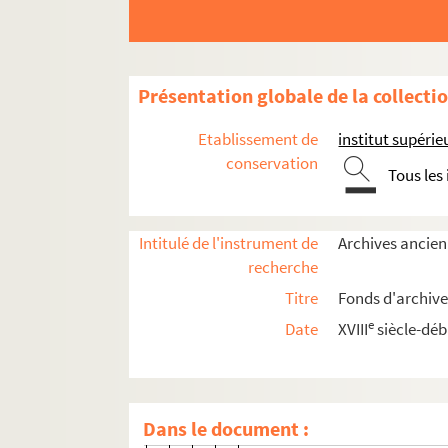
E 320. JARGOT, Laurent
E 321. JAUDARD, Emmanuel
E 627. JAURES, Catherine
Présentation globale de la collecti
E 323. JEANNOU, Anne-Mari
E 324. JEBEILI, Claude
Etablissement de
institut supérie
E 325. JEBEILY, Anne
conservation
Tous les
E 326. JING, Quian
E 327. JONES, Mélanie
Intitulé de l'instrument de
Archives ancien
E 328. JOURET, Quentin
recherche
E 329. KANG, Dong-Woo
Titre
Fonds d'archive
E 330. KELIF, Hélène
e
Date
XVIII
siècle-déb
E 331. KEVENY, Chad
E 332. KHAYI, Jawad
E 333. KILLMAYER, Lucille
Dans le document :
E 648. KIM EUN, Jin