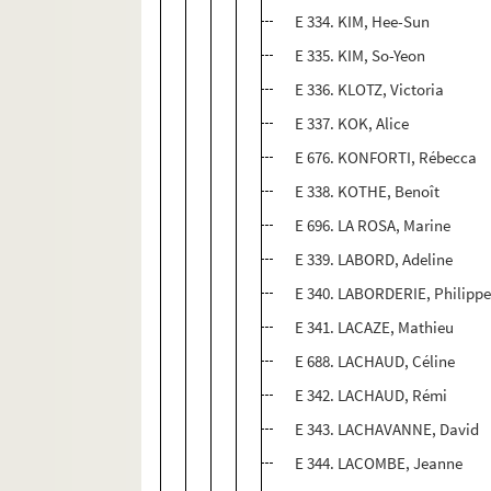
E 334. KIM, Hee-Sun
E 335. KIM, So-Yeon
E 336. KLOTZ, Victoria
E 337. KOK, Alice
E 676. KONFORTI, Rébecca
E 338. KOTHE, Benoît
E 696. LA ROSA, Marine
E 339. LABORD, Adeline
E 340. LABORDERIE, Philipp
E 341. LACAZE, Mathieu
E 688. LACHAUD, Céline
E 342. LACHAUD, Rémi
E 343. LACHAVANNE, David
E 344. LACOMBE, Jeanne