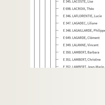
E 345. LACOSTE, Lise
E 698. LACROIX, Théo
E 346. LAFLORENTIE, Lucie
E 347. LAGADEC, Liliane
E 348. LAGAILLARDE, Philipp
E 649. LAGARDE, Clément
E 349. LALANNE, Vincent
E 350. LAMBERT, Barbara
E 351. LAMBERT, Christine
E 352. LAMBERT, Jean-Marie, C
E 353. LAMY, Philippe
E 354. LANASPRE, Julie
E 355. LANFRANCHI, Thomas
E 356. LANGLADE, Emilie
E 357. LAPIE, Marion