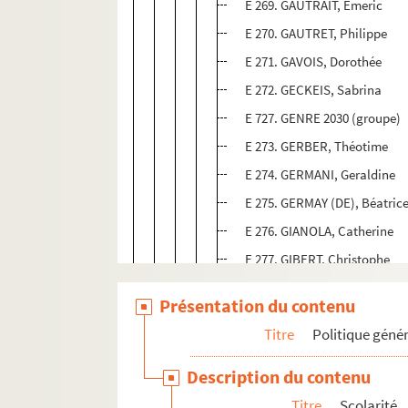
E 269. GAUTRAIT, Emeric
E 270. GAUTRET, Philippe
E 271. GAVOIS, Dorothée
E 272. GECKEIS, Sabrina
E 727. GENRE 2030 (groupe)
E 273. GERBER, Théotime
E 274. GERMANI, Geraldine
E 275. GERMAY (DE), Béatric
E 276. GIANOLA, Catherine
E 277. GIBERT, Christophe
E 278. GIELEN, Martin
Présentation du contenu
E 279. GILLY, Fabienne
Titre
Politique géné
E 280. GIRARD, Joëlle
E 281. GIRAUDET, Véronique
Description du contenu
E 709. GOGUE, Patrice
Titre
Scolarité