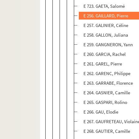
E 723. GAETA, Salomé
E 256. GAILLARD, Pierre
E 257. GALINIER, Céline
E 258. GALLON, Juliana
E 259. GANGNERON, Yann
E 260. GARCIA, Rachel
E 261. GAREL, Pierre
E 262. GARENC, Philippe
E 263. GARRABE, Florence
E 264. GASNIER, Camille
E 265. GASPARI, Rolino
E 266. GAU, Elodie
E 267. GAUFRETEAU, Violain
E 268. GAUTIER, Camille