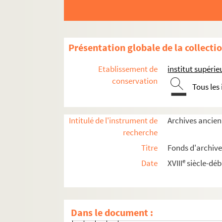
E 245. FOKS, Arianne
E 246. FOLCH, Romona
E 247. FONT, Chantal
Présentation globale de la collecti
E 248. FORESTIER, Stephan
E 249. FORTIN, Vincent
Etablissement de
institut supérie
E 626. FOURCADE, Michel
conservation
Tous les
E 644. FOURNIOUX, Bertran
E 250. FOUZIA, Kissi
Intitulé de l'instrument de
Archives ancien
E 251. FRANCESCHIN, Emilie
recherche
E 252. FRANCHI, Eric
Titre
Fonds d'archive
E 253. FREETH, Laura
e
Date
XVIII
siècle-déb
E 254. FREISBURGER, Sasch
E 684. FROMAGER, Florian
E 255. GABON, Karine
Dans le document :
E 699. GABRIAC, Barbara