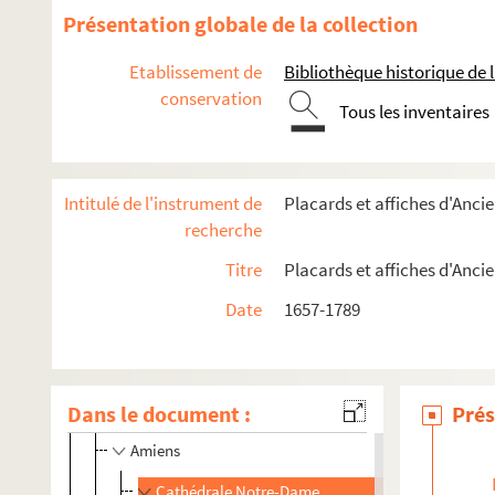
Présentation globale de la collection
Etablissement de
Bibliothèque historique de la
conservation
Tous les inventaires
Actes royaux
Actes administratifs et judiciaires
Communautés de métiers
Intitulé de l'instrument de
Placards et affiches d'Anc
recherche
Enseignement
Médecine et assistance
Titre
Placards et affiches d'Anc
Placards mortuaires
Date
1657-1789
Paris
Villes diverses
Dans le document :
Prés
Abbeville
Amiens
Cathédrale Notre-Dame