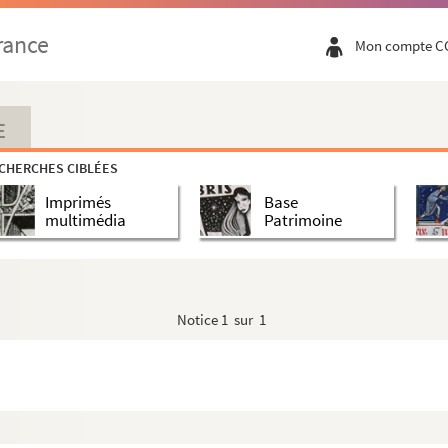
rance
Mon compte C
E
CHERCHES CIBLÉES
Imprimés
Base
multimédia
Patrimoine
Notice
1 sur 1