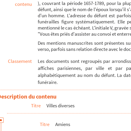
), couvrant la période 1657-1789, pour la pl
contenu
défunt, ainsi que le nom de l'époux lorsqu'il s'
achelier en théologie de la faculté de Paris, prévôt et chanoine de...
d'un homme. L'adresse du défunt est parfois i
funérailles figure systématiquement. Elle p
mentionné le cas échéant. L'initiale V, gravée
"Vous êtes priés d'assister au convoi et enterre
Des mentions manuscrites sont présentes s
verso, parfois sans relation directe avec le 
Classement
Les documents sont regroupés par arrondisse
affiches parisiennes, par ville et par pa
alphabétiquement au nom du défunt. La dat
funéraire.
Description du contenu
Titre
Villes diverses
Titre
Amiens