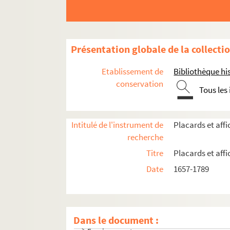
Présentation globale de la collecti
Etablissement de
Bibliothèque his
conservation
Tous les
Intitulé de l'instrument de
Placards et aff
recherche
Titre
Placards et aff
Date
1657-1789
Actes royaux
Actes administratifs et judiciaires
Communautés de métiers
Dans le document :