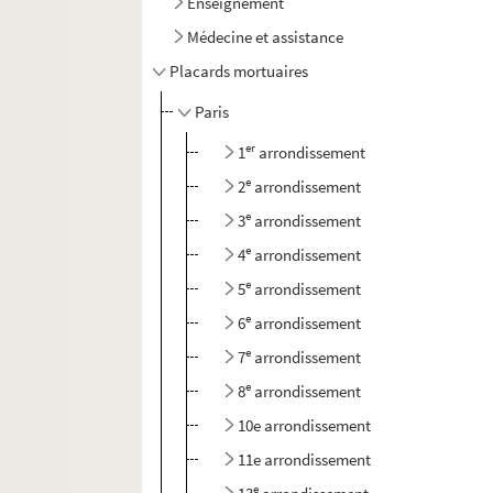
Enseignement
Médecine et assistance
Placards mortuaires
Paris
er
1
arrondissement
e
2
arrondissement
e
3
arrondissement
e
4
arrondissement
e
5
arrondissement
e
6
arrondissement
e
7
arrondissement
e
8
arrondissement
10e arrondissement
11e arrondissement
e