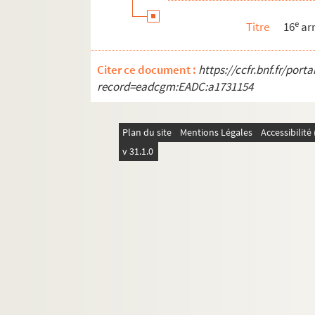
e
Titre
16
ar
Citer ce document :
https://ccfr.bnf.fr/por
record=eadcgm:EADC:a1731154
Plan du site
Mentions Légales
Accessibilit
v 31.1.0