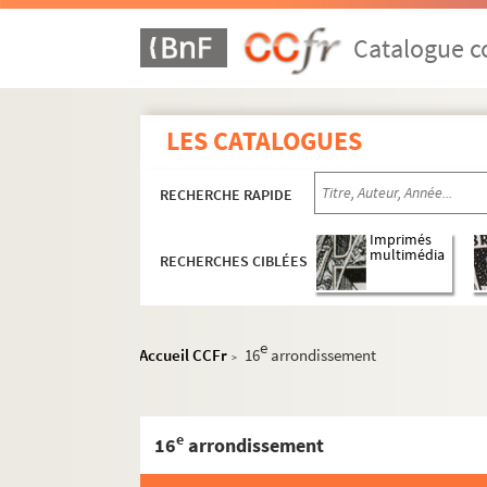
Catalogue co
LES CATALOGUES
RECHERCHE RAPIDE
Imprimés
multimédia
RECHERCHES CIBLÉES
e
Accueil CCFr
16
arrondissement
>
e
16
arrondissement