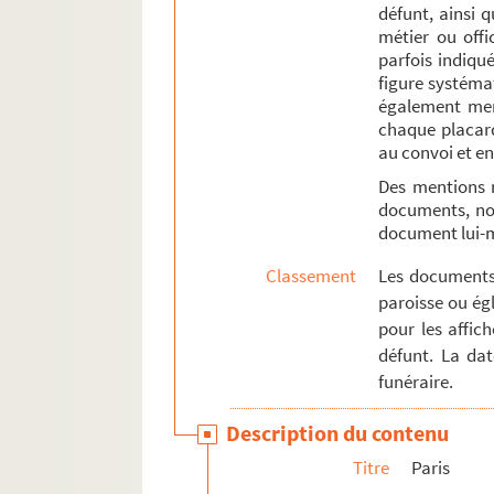
défunt, ainsi 
métier ou offi
parfois indiqué
figure systémat
également ment
chaque placard
au convoi et en
Des mentions 
documents, not
document lui
Classement
Les documents 
paroisse ou égl
pour les affic
défunt. La da
funéraire.
Description du contenu
Titre
Paris