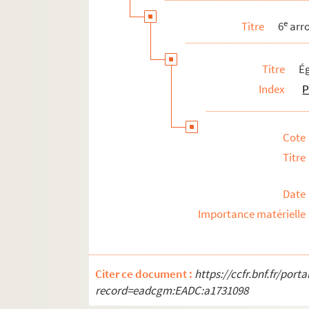
e
Titre
6
arr
Titre
Ég
Index
P
Cote
Titre
Date
Importance matérielle
Citer ce document :
https://ccfr.bnf.fr/por
record=eadcgm:EADC:a1731098