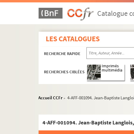
e
5
arrondissement
e
6
arrondissement
Catalogue co
Couvent des Carmes Déchaussés
Couvent des Petits Augustins
LES CATALOGUES
Église Saint-André-des-Arts
Église Saint-Côme-Saint-Damien
RECHERCHE RAPIDE
Église Saint-Sulpice
Imprimés
4-AFF-001067. Marie Aimedieu, v
multimédia
RECHERCHES CIBLÉES
4-AFF-001068. Madeleine d'Archy
4-AFF-001069. Marie-Anne Boisse
Accueil CCFr
4-AFF-001094. Jean-Baptiste Langlois
4-AFF-001070. Joseph Bonnevign
>
4-AFF-001071 ; 4-AFF-001072. Ma
4-AFF-001073. Charles-Michel Bouv
4-AFF-001094. Jean-Baptiste Langlois, c
4-AFF-001074 ; 4-AFF-001075. Ja