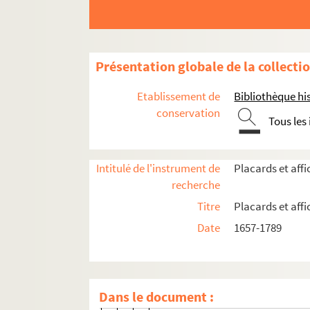
4-AFF-001076. Jean-Baptiste Bro
4-AFF-001077. François-Louis de 
4-AFF-001078. Catherine-Louise 
Présentation globale de la collecti
4-AFF-001079. Marie-Anne Carnot
4-AFF-001080. Guy Chartraire, c
Etablissement de
Bibliothèque his
4-AFF-001081. Ambroise-Charles 
conservation
Tous les
4-AFF-001082 ; 4-AFF-001083. Pier
4-AFF-001084. Marie-Magdeleine-
Intitulé de l'instrument de
Placards et aff
4-AFF-001085. Marie-Geneviève F
recherche
4-AFF-001086. Jacques-François 
Titre
Placards et aff
4-AFF-001087. Marguerite-Madele
Date
1657-1789
4-AFF-001088 ; 4-AFF-001089. Jea
4-AFF-001090. Jean-Louis La Ma
4-AFF-001091. Elizabeth-Marie L
Dans le document :
4-AFF-001092. Chrétien-Guillaume