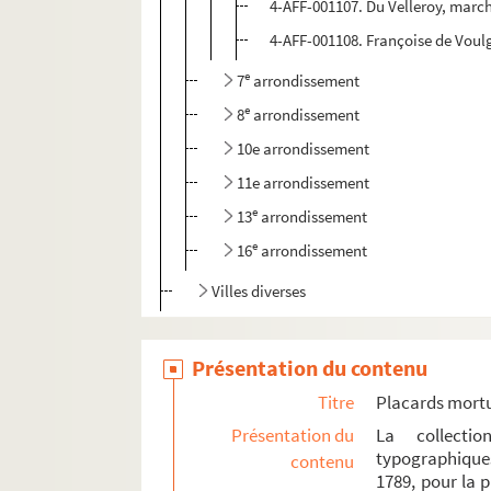
4-AFF-001107. Du Velleroy, march
4-AFF-001108. Françoise de Voul
e
7
arrondissement
e
8
arrondissement
10e arrondissement
11e arrondissement
e
13
arrondissement
e
16
arrondissement
Villes diverses
Poèmes et éloges funèbres
Présentation du contenu
Religion
Théâtre
Titre
Placards mort
Ventes immobilières et mobilières
Présentation du
La collecti
typographique
contenu
Affiches diverses
1789, pour la 