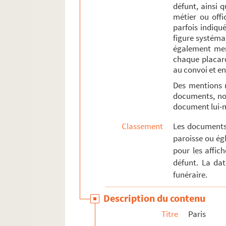
défunt, ainsi 
métier ou offi
parfois indiqué
figure systémat
également ment
chaque placard
au convoi et en
Des mentions 
documents, not
document lui
Classement
Les documents 
paroisse ou égl
pour les affic
défunt. La da
funéraire.
Description du contenu
Titre
Paris