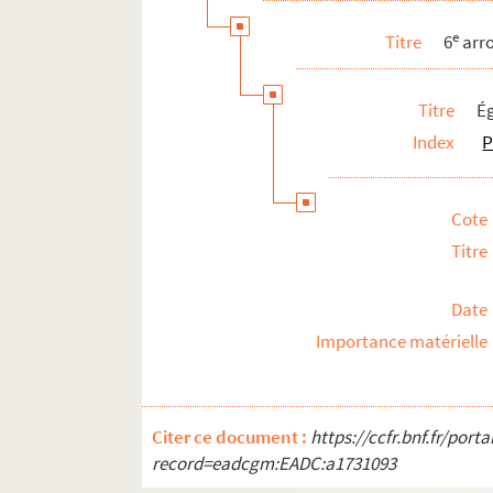
e
Titre
6
arr
Titre
Ég
Index
P
Cote
Titre
Date
Importance matérielle
Citer ce document :
https://ccfr.bnf.fr/por
record=eadcgm:EADC:a1731093