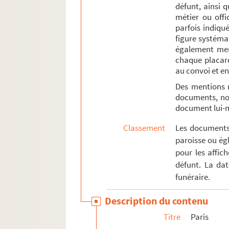
Poèmes et éloges funèbres
défunt, ainsi 
métier ou offi
Religion
parfois indiqué
Théâtre
figure systémat
également ment
Ventes immobilières et mobilières
chaque placard
Affiches diverses
au convoi et en
Des mentions 
documents, not
document lui
Classement
Les documents 
paroisse ou égl
pour les affic
défunt. La da
funéraire.
Description du contenu
Titre
Paris