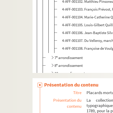
4-AFF-001102. Matthieu Pinsonea
4-AFF-001103. François Prévost, 
4-AFF-001104. Marie-Catherine Q
4-AFF-001105. Louis-Gilbert Quill
4-AFF-001106. Jean-Baptiste Silva
4-AFF-001107. Du Velleroy, march
4-AFF-001108. Françoise de Voul
e
7
arrondissement
e
8
arrondissement
10e arrondissement
11e arrondissement
Présentation du contenu
e
13
arrondissement
Titre
Placards mort
e
16
arrondissement
Présentation du
La collecti
typographique
contenu
Villes diverses
1789, pour la 