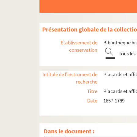
4-AFF-001069. Marie-Anne Boisse
4-AFF-001070. Joseph Bonnevign
4-AFF-001071 ; 4-AFF-001072. Ma
Présentation globale de la collecti
4-AFF-001073. Charles-Michel Bouv
4-AFF-001074 ; 4-AFF-001075. Ja
Etablissement de
Bibliothèque his
4-AFF-001076. Jean-Baptiste Bro
conservation
Tous les
4-AFF-001077. François-Louis de 
4-AFF-001078. Catherine-Louise 
Intitulé de l'instrument de
Placards et aff
4-AFF-001079. Marie-Anne Carnot
recherche
4-AFF-001080. Guy Chartraire, c
Titre
Placards et aff
4-AFF-001081. Ambroise-Charles 
Date
1657-1789
4-AFF-001082 ; 4-AFF-001083. Pier
4-AFF-001084. Marie-Magdeleine-
4-AFF-001085. Marie-Geneviève F
Dans le document :
4-AFF-001086. Jacques-François 