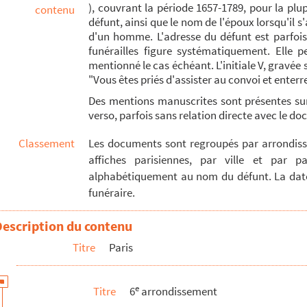
), couvrant la période 1657-1789, pour la pl
contenu
défunt, ainsi que le nom de l'époux lorsqu'il s'
d'un homme. L'adresse du défunt est parfois i
funérailles figure systématiquement. Elle p
mentionné le cas échéant. L'initiale V, gravée
"Vous êtes priés d'assister au convoi et enterre
 gentilhomme de la chambre du duc d'Orléans, chevalier d'honneur au p.
Des mentions manuscrites sont présentes s
verso, parfois sans relation directe avec le 
igny, conseiller d'Etat, chevalier
Classement
Les documents sont regroupés par arrondisse
affiches parisiennes, par ville et par pa
alphabétiquement au nom du défunt. La dat
funéraire.
Description du contenu
Titre
Paris
e
Titre
6
arrondissement