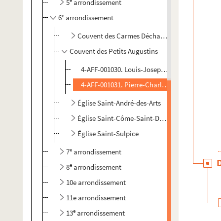
e
5
arrondissement
e
6
arrondissement
Couvent des Carmes Déchaussés
Couvent des Petits Augustins
4-AFF-001030. Louis-Joseph Chanlecy, premier
4-AFF-001031. Pierre-Charles de Lambert d'Herb
Église Saint-André-des-Arts
Église Saint-Côme-Saint-Damien
Église Saint-Sulpice
e
7
arrondissement
e
8
arrondissement
10e arrondissement
11e arrondissement
e
13
arrondissement