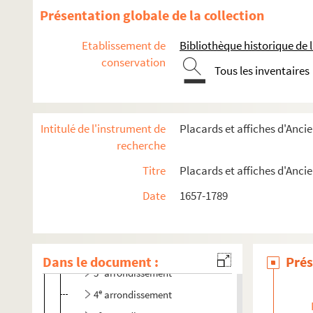
Présentation globale de la collection
Etablissement de
Bibliothèque historique de la
conservation
Actes royaux
Tous les inventaires
Actes administratifs et judiciaires
Communautés de métiers
Intitulé de l'instrument de
Placards et affiches d'Anc
Enseignement
recherche
Médecine et assistance
Titre
Placards et affiches d'Anc
Placards mortuaires
Date
1657-1789
Paris
er
1
arrondissement
e
2
arrondissement
Dans le document :
Prés
e
3
arrondissement
e
4
arrondissement