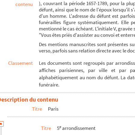
), couvrant la période 1657-1789, pour la pl
contenu
défunt, ainsi que le nom de l'époux lorsqu'il s'
d'un homme. L'adresse du défunt est parfois i
funérailles figure systématiquement. Elle p
es-Joseph Legendre
mentionné le cas échéant. L'initiale V, gravée
 boulanger
"Vous êtes priés d'assister au convoi et enterre
euve de Louis Bessira
Des mentions manuscrites sont présentes s
verso, parfois sans relation directe avec le 
iteur ordinaire en la chambre des comptes de Paris
te, veuve de Guillaume-Simon Chaudet
Classement
Les documents sont regroupés par arrondisse
affiches parisiennes, par ville et par pa
alphabétiquement au nom du défunt. La dat
funéraire.
Description du contenu
Titre
Paris
e
Titre
5
arrondissement