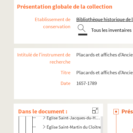
Placards mortuaires
Présentation globale de la collection
Paris
Etablissement de
Bibliothèque historique de la
er
1
arrondissement
conservation
Tous les inventaires
e
2
arrondissement
e
3
arrondissement
e
4
arrondissement
Intitulé de l'instrument de
Placards et affiches d'Anc
e
5
arrondissement
recherche
Abbaye Sainte-Geneviève
Titre
Placards et affiches d'Anc
Abbaye de Saint-Victor
Date
1657-1789
Église Notre-Dame-du-Val-de-Grâce
Église Saint-Benoît
Église Saint-Étienne-du-Mont
Dans le document :
Prés
Église Saint-Jacques-du-Haut-Pas
Église Saint-Martin du Cloître