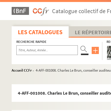
Catalogue collectif de F
LES CATALOGUES
LE RÉPERTOIR
RECHERCHE RAPIDE
RE
Accueil CCFr
4-AFF-001008. Charles Le Brun, conseiller audite
>
Actes royaux
Actes administratifs et judiciaires
Communautés de métiers
4-AFF-001008. Charles Le Brun, conseiller audit
Enseignement
Médecine et assistance