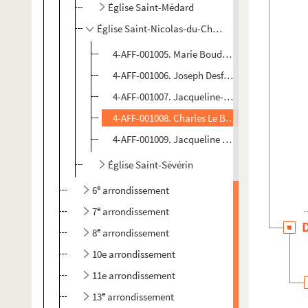
Église Saint-Médard
Église Saint-Nicolas-du-Chardonnet
4-AFF-001005. Marie Boudon, veuve de Jacqu
4-AFF-001006. Joseph Desfossé, ancien maître
4-AFF-001007. Jacqueline-Marguerite Guyot, v
4-AFF-001008. Charles Le Brun, conseiller aud
4-AFF-001009. Jacqueline de Pierre de la Por
Église Saint-Sévérin
e
6
arrondissement
e
7
arrondissement
e
8
arrondissement
10e arrondissement
11e arrondissement
e
13
arrondissement